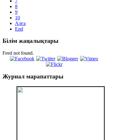
7
8
9
10
Алға
End
Білім
жаңалықтары
Feed not found.
Журнал
марапаттары