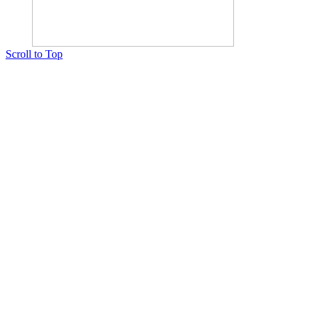
Scroll to Top
Copyright © 2015 Мектеп ұстаздарының әлемі № 14440-Ж от 03.