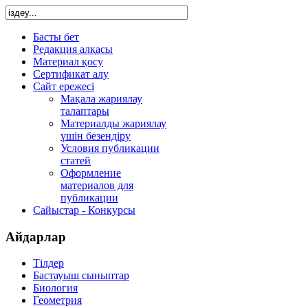
Басты бет
Редакция алқасы
Материал қосу
Сертификат алу
Сайт ережесі
Мақала жариялау
талаптары
Материалды жариялау
үшін безендіру
Условия публикации
статей
Оформление
материалов для
публикации
Сайыстар - Конкурсы
Айдарлар
Тілдер
Бастауыш сыныптар
Биология
Геометрия