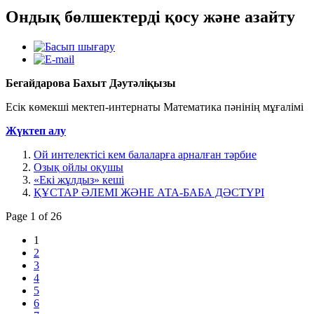
Ондық бөлшектерді қосу және азайту
Бегайдарова Бахыт Дәутәліқызы
Есік көмекші мектеп-интернаты Математика пәнінің мұғалімі
Жүктеп алу
Ой интелектісі кем балаларға арналған тәрбие
Озық ойлы оқушы
«Екі жұлдыз» кеші
ҚҰСТАР ӘЛЕМІ ЖӘНЕ АТА-БАБА ДӘСТҮРІ
Page 1 of 26
1
2
3
4
5
6