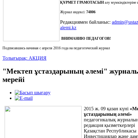
ҚҰРМЕТ ГРАМОТАСЫ
Н
алу мүмкіндіктеріне 
Журнал индексі:
74806
Редакциямен байланыс:
admin@ustaz
alemi.kz
ВНИМАНИЮ ПЕДАГОГОВ!
Подписавшись начиная с апреля 2016 года на педагогический журнал
Толығырақ: АКЦИЯ
"Мектеп ұстаздарының әлемі" журна
мерейі
2015 ж. 09 қазан күні
«Ме
ұстаздарының әлемі»
педагогикалық журналы
редакция қызметкерлері
Қазақстан Республикасы
Инвестициялар және дам