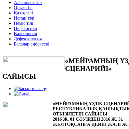
Ағылшын тілі
Орыс тілі
Қазақ тілі
Испан тілі
Неміс тілі
Педагогика
Валеология
Дефектология
Балалар еңбектері
«МЕЙРАМНЫҢ ҮЗ
СЦЕНАРИЙІ»
САЙЫСЫ
«МЕЙРАМНЫҢ ҮЗДІК СЦЕНАРИЙ
РЕСПУБЛИКАЛЫҚ ҚАШЫҚТЫ
ӨТКІЗІЛЕТІН САЙЫСЫ
2016 Ж. 01 СӘУІРДЕН 2016 Ж. 31
ЖЕЛТОҚСАНҒА ДЕЙІН ЖАЛҒА