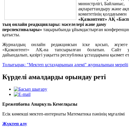
министрлігі, Байланыс,
ақпараттандыру және ақп
комитетінің қолдауымен
«Қазконтент» АҚ «Бас
тың онлайн реадкциялары: мәселелері және даму
перспективалары»
тақырыбында ұйымдастырған конференци
қатысты.
Журналдың онлайн редакциясын іске қосып, жүзеге
«Қазконтент» АҚ-на тапсырылған болатын. Сайт у
дайындалып, қазіргі уақытта республика ұстаздарына қызмет ет
Толығырақ: "Мектеп ұстаздарының әлемі" журналының мерейі
Күрделі амалдарды орындау реті
Ережепбаева Анаркуль Кемелқызы
Есік көмекші мектеп-интернаты Математика пәнінің мұғалімі
Жүктеп алу