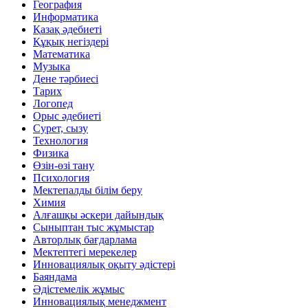
География
Информатика
Қазақ әдебиеті
Құқық негіздері
Математика
Музыка
Дене тәрбиесі
Тарих
Логопед
Орыс әдебиеті
Сурет, сызу
Технология
Физика
Өзін-өзі тану
Психология
Мектепалды білім беру
Химия
Алғашқы әскери дайындық
Сыныптан тыс жұмыстар
Авторлық бағдарлама
Мектептегі мерекелер
Инновациялық оқыту әдістері
Баяндама
Әдістемелік жұмыс
Инновациялық менеджмент