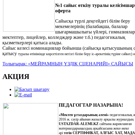
№1 сайыс өткізу туралы келісімшар
оферта
Сайысқа түрлі деңгейдегі білім беру
мекемелерінің (балабақша, балалар
шығармашылығы үйлері, гимназиялар
мектептер, лицейлер, колледждер және т.б.) педагогикалық
қызметкерлері қатыса алады.
Сайыс келесі номинациялар бойынша (сайысқа қатысушының 
қатысу
туралы өтінімінде көрсетілген негізгі білім беру іс-әрекетінің түріне сәйкес) ө
Толығырақ: «МЕЙРАМНЫҢ ҮЗДІК СЦЕНАРИЙІ» САЙЫСЫ
АКЦИЯ
ПЕДАГОГТАР НАЗАРЫНА!
«Мектеп ұстаздарының әлемі»
педагогикалық 
2016 ж. сәуір айынан жазылу арқылы журналдың
USTAZDAR-ALEMI.KZ
сайтына жарияланған
материалдарыңыздың әрқайсысына жеке-жеке
әрі
тегін
СЕРТИФИКАТ, АЛҒЫС ХАТ, МАД