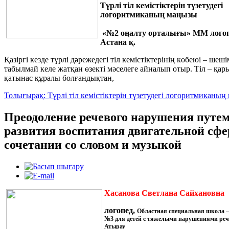
Түрлі тіл кемістіктерін түзетудегі
логоритмиканың маңызы
«№2 оңалту орталығы» ММ логоп
Астана қ.
Қазіргі кезде түрлі дәрежедегі тіл кемістіктерінің көбеюі – шеші
табылмай келе жатқан өзекті мәселеге айналып отыр. Тіл – қар
қатынас құралы болғандықтан,
Толығырақ: Түрлі тіл кемістіктерін түзетудегі логоритмиканы
Преодоление речевого нарушения путе
развития воспитания двигательной сфе
сочетании со словом и музыкой
Хасанова Светлана Сайхановна
логопед,
Областная специальная школа –
№3
для детей с тяжелыми нарушениями ре
Атырау