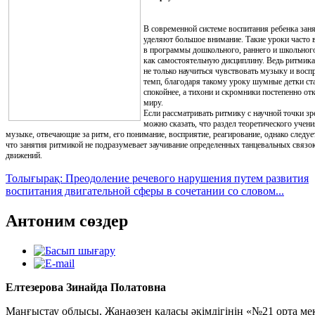
В современной системе воспитания ребенка зан
уделяют большое внимание. Такие уроки часто
в программы дошкольного, раннего и школьног
как самостоятельную дисциплину. Ведь ритмика
не только научиться чувствовать музыку и восп
темп, благодаря такому уроку шумные детки ст
спокойнее, а тихони и скромники постепенно о
миру.
Если рассматривать ритмику с научной точки зр
можно сказать, что раздел теоретического учени
музыке, отвечающие за ритм, его понимание, восприятие, реагирование, однако следуе
что занятия ритмикой не подразумевает заучивание определенных танцевальных связо
движений.
Толығырақ: Преодоление речевого нарушения путем развития
воспитания двигательной сферы в сочетании со словом...
Антоним сөздер
Елтезерова Зинайда Полатовна
Маңғыстау облысы, Жаңаөзен қаласы әкімдігінің «№21 орта ме