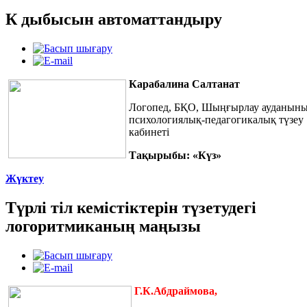
К дыбысын автоматтандыру
Карабалина Салтанат
Логопед, БҚО, Шыңғырлау ауданын
психологиялық-педагогикалық
түзеу
кабинеті
Тақырыбы: «Күз»
Жүктеу
Түрлі тіл кемістіктерін түзетудегі
логоритмиканың маңызы
Г.К.Абдраймова,