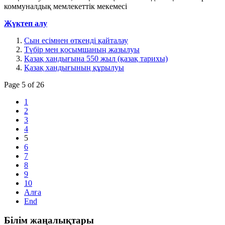
коммуналдық мемлекеттік мекемесі
Жүктеп алу
Сын есімнен өткенді қайталау
Түбір мен қосымшаның жазылуы
Қазақ хандығына 550 жыл (қазақ тарихы)
Қазақ хандығының құрылуы
Page 5 of 26
1
2
3
4
5
6
7
8
9
10
Алға
End
Білім
жаңалықтары