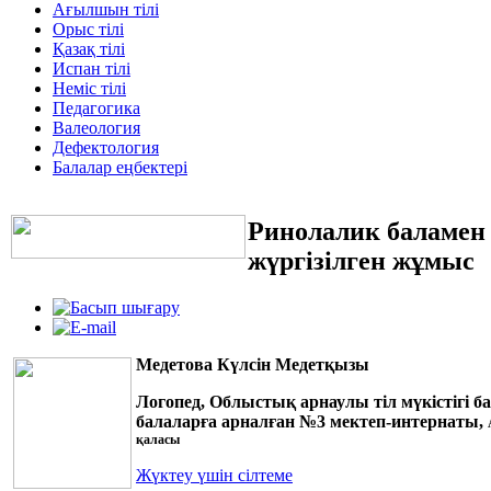
Ағылшын тілі
Орыс тілі
Қазақ тілі
Испан тілі
Неміс тілі
Педагогика
Валеология
Дефектология
Балалар еңбектері
Ринолалик баламен
жүргізілген жұмыс
Медетова Күлсін Медетқызы
Логопед, Облыстық арнаулы
тіл мүкістігі б
балаларға арналған №3 мектеп-интернаты,
қаласы
Жүктеу үшін сілтеме