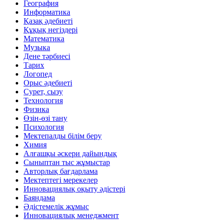
География
Информатика
Қазақ әдебиеті
Құқық негіздері
Математика
Музыка
Дене тәрбиесі
Тарих
Логопед
Орыс әдебиеті
Сурет, сызу
Технология
Физика
Өзін-өзі тану
Психология
Мектепалды білім беру
Химия
Алғашқы әскери дайындық
Сыныптан тыс жұмыстар
Авторлық бағдарлама
Мектептегі мерекелер
Инновациялық оқыту әдістері
Баяндама
Әдістемелік жұмыс
Инновациялық менеджмент