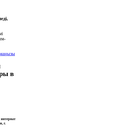
еді,
мі
ым-
ң маңызы
м
ры в
 интернат
чи,
г.