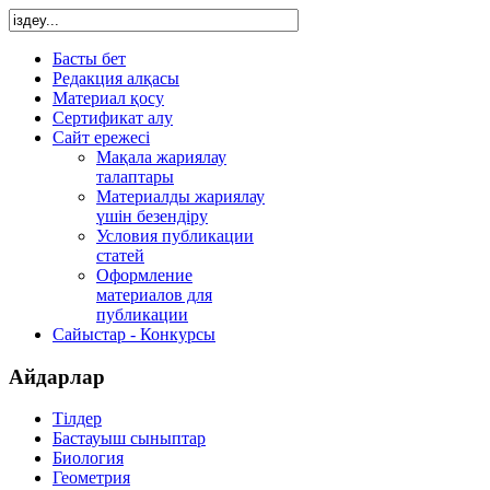
Басты бет
Редакция алқасы
Материал қосу
Сертификат алу
Сайт ережесі
Мақала жариялау
талаптары
Материалды жариялау
үшін безендіру
Условия публикации
статей
Оформление
материалов для
публикации
Сайыстар - Конкурсы
Айдарлар
Тілдер
Бастауыш сыныптар
Биология
Геометрия