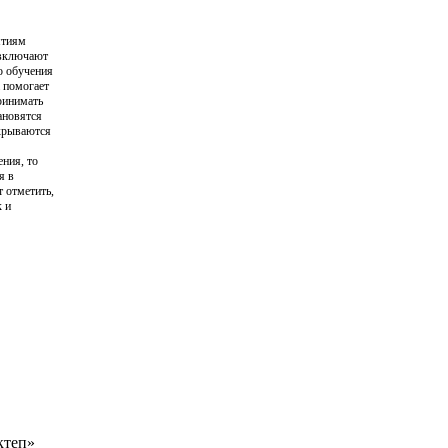
ятиям
 включают
о обучения
 помогает
ринимать
ановятся
ткрываются
ения, то
я в
т отметить,
к и
ктеп»