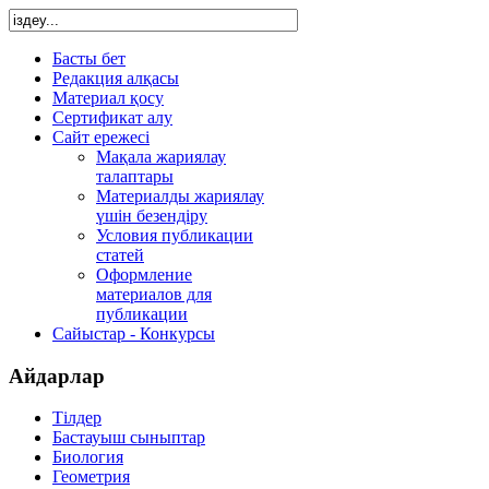
Басты бет
Редакция алқасы
Материал қосу
Сертификат алу
Сайт ережесі
Мақала жариялау
талаптары
Материалды жариялау
үшін безендіру
Условия публикации
статей
Оформление
материалов для
публикации
Сайыстар - Конкурсы
Айдарлар
Тілдер
Бастауыш сыныптар
Биология
Геометрия