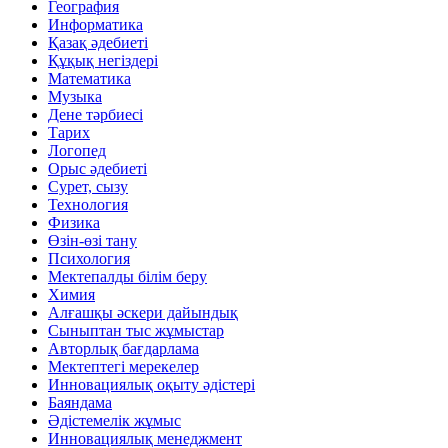
География
Информатика
Қазақ әдебиеті
Құқық негіздері
Математика
Музыка
Дене тәрбиесі
Тарих
Логопед
Орыс әдебиеті
Сурет, сызу
Технология
Физика
Өзін-өзі тану
Психология
Мектепалды білім беру
Химия
Алғашқы әскери дайындық
Сыныптан тыс жұмыстар
Авторлық бағдарлама
Мектептегі мерекелер
Инновациялық оқыту әдістері
Баяндама
Әдістемелік жұмыс
Инновациялық менеджмент