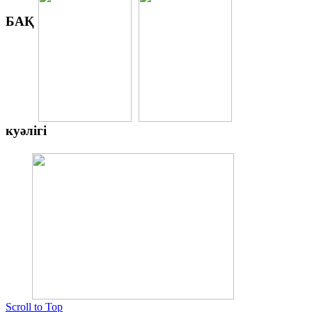
БАҚ
куәлігі
Scroll to Top