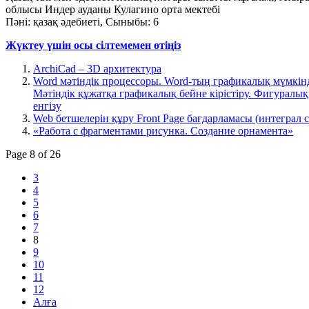
облысы Индер ауданы Кулагино орта мектебі
Пәні: қазақ әдебиеті, Сыныбы: 6
Жүктеу үшін осы сілтемемен өтіңіз
ArchiCad – 3D архитектура
Word мәтіндік процессоры. Word-тың графикалық мүмкінд
Мәтіндік құжатқа графикалық бейне кірістіру. Фигуралық
енгізу
Web бетшелерін құру Front Page бағдарламасы (интеграл с
«Работа с фрагментами рисунка. Создание орнамента»
Page 8 of 26
3
4
5
6
7
8
9
10
11
12
Алға