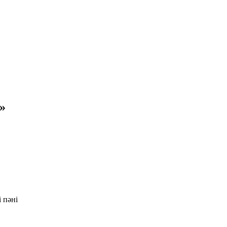
»
 пәні