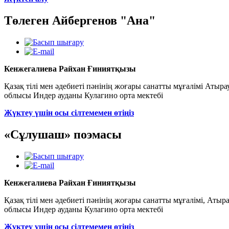
Төлеген Айбергенов "Ана"
Кенжегалиева Райхан Ғиниятқызы
Қазақ тілі мен әдебиеті пәнінің жоғары санатты мұғалімі Атыра
облысы Индер ауданы Кулагино орта мектебі
Жүктеу үшін осы сілтемемен өтіңіз
«Сұлушаш» поэмасы
Кенжегалиева Райхан Ғиниятқызы
Қазақ тілі мен әдебиеті пәнінің жоғары санатты мұғалімі, Атыр
облысы Индер ауданы Кулагино орта мектебі
Жүктеу үшін осы сілтемемен өтіңіз