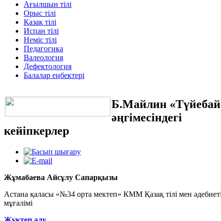
Ағылшын тілі
Орыс тілі
Қазақ тілі
Испан тілі
Неміс тілі
Педагогика
Валеология
Дефектология
Балалар еңбектері
Б.Майлин «Түйебай
әңгімесіндегі
кейіпкерлер
Жұмабаева Айсұлу Сапарқызы
Астана қаласы «№34 орта мектеп» КММ Қазақ тілі мен әдебиеті
мұғалімі
Жүктеп алу