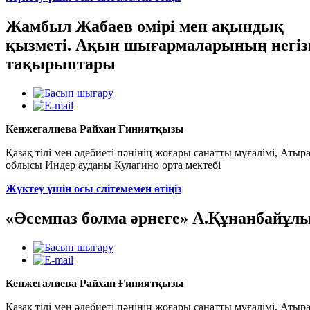
Жамбыл Жабаев өмірі мен ақындық
қызметі. Ақын шығармаларының негіз
тақырыптары
Кенжегалиева Райхан Ғиниятқызы
Қазақ тілі мен әдебиеті пәнінің жоғары санатты мұғалімі, Атыр
облысы Индер ауданы Кулагино орта мектебі
Жүктеу үшін осы слітемемен өтіңіз
«Әсемпаз болма әрнеге» А.Құнанбайұл
Кенжегалиева Райхан Ғиниятқызы
Қазақ тілі мен әдебиеті пәнінің жоғары санатты мұғалімі, Атыр