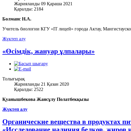
Жарияланды 09 Қараша 2021
Қаралды: 2184
Болманс Н.А.
Учитель биологии КГУ «IT лицей» города Актау, Мангистауско
Жүктеп алу
«Өсімдік, жануар ұлпалары»
Толығырақ
Жарияланды 21 Қазан 2020
Қаралды: 2522
Қуанышбекова Жансұлу Полатбекқызы
Жүктеп алу
Органические вещества в продуктах пи
«Исследование наличия белков, жиров и