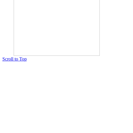
Scroll to Top
Copyright © 2015 Мектеп ұстаздарының әлемі № 14440-Ж от 03.