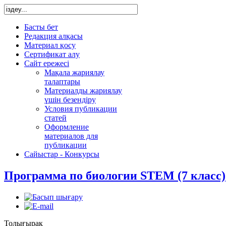
Басты бет
Редакция алқасы
Материал қосу
Сертификат алу
Сайт ережесі
Мақала жариялау
талаптары
Материалды жариялау
үшін безендіру
Условия публикации
статей
Оформление
материалов для
публикации
Сайыстар - Конкурсы
Программа по биологии STEM (7 класс)
Толығырақ