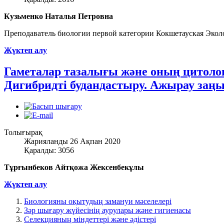
Кузьменко Наталья Петровна
Преподаватель биологии первой категории Кокшетауская Эко
Жүктеп алу
Гаметалар тазалығы және оның цитолог
Дигибридті будандастыру. Ажырау заңы
Толығырақ
Жарияланды 26 Ақпан 2020
Қаралды: 3056
Тұрғынбеков Айтқожа Жексенбекұлы
Жүктеп алу
Биологияны оқытудың замануи мәселелері
Зәр шығару жүйесінің аурулары және гигиенасы
Селекцияның міндеттері және әдістері