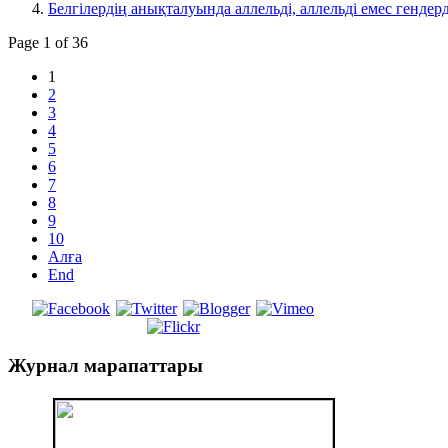
Белгілердің анықталуында аллельді, аллельді емес гендерд
Page 1 of 36
1
2
3
4
5
6
7
8
9
10
Алға
End
Журнал
марапаттары