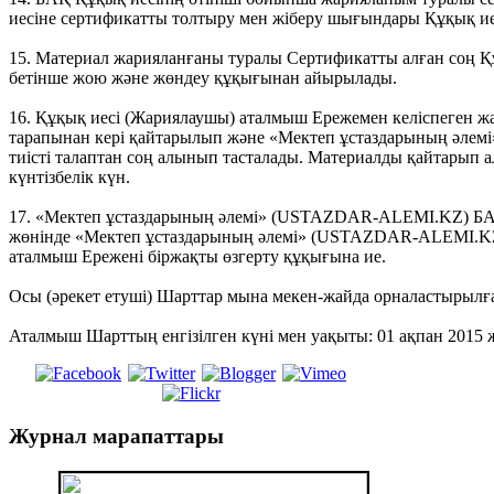
иесіне сертификатты толтыру мен жіберу шығындары Құқық иес
15. Материал жарияланғаны туралы Сертификатты алған соң Қ
бетінше жою және жөндеу құқығынан айырылады.
16. Құқық иесі (Жариялаушы) аталмыш Ережемен келіспеген ж
тарапынан кері қайтарылып және «Мектеп ұстаздарының әле
тиісті талаптан соң алынып тасталады. Материалды қайтарып а
күнтізбелік күн.
17. «Мектеп ұстаздарының әлемі» (USTAZDAR-ALEMI.KZ) БА
жөнінде «Мектеп ұстаздарының әлемі» (USTAZDAR-ALEMI.KZ) 
аталмыш Ережені біржақты өзгерту құқығына ие.
Осы (әрекет етуші) Шарттар мына мекен-жайда орналастырылған: ht
Аталмыш Шарттың енгізілген күні мен уақыты: 01 ақпан 2015 
Журнал
марапаттары