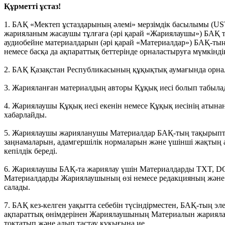
Құрметті ұстаз!
1. БАҚ «Мектеп ұстаздарының әлемі» мерзімдік басылымы (
жарияланым жасаушы тұлғаға (әрі қарай «Жариялаушы») БАҚ т
аудиобейне материалдарын (әрі қарай «Материалдар») БАҚ-тың h
немесе басқа да ақпараттық беттерінде орналастыруға мүмкіндік
2. БАҚ Қазақстан Республикасының құқықтық аумағында орна
3. Жарияланған материалдың авторы Құқық иесі болып табыла
4. Жариялаушы Құқық иесі екенін немесе Құқық иесінің атынан
хабарлайды.
5. Жариялаушы жарияланушы Материалдар БАҚ-тың тақырыптық
заңнамаларын, адамгершілік нормаларын және үшінші жақтың
кепілдік береді.
6. Жариялаушы БАҚ-та жариялау үшін Материалдарды TXT, DO
Материалдарды Жариялаушының өзі немесе редакцияның және
салады.
7. БАҚ кез-келген уақытта себебін түсіндірместен, БАҚ-тың эл
ақпараттық өнімдерінен Жариялаушының Материалын жариялау
тоқтатып және алып тастау құқығына ие.