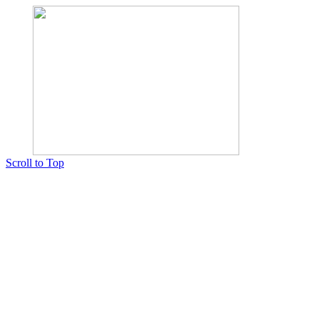
Scroll to Top
Copyright © 2015 Мектеп ұстаздарының әлемі № 14440-Ж от 03.