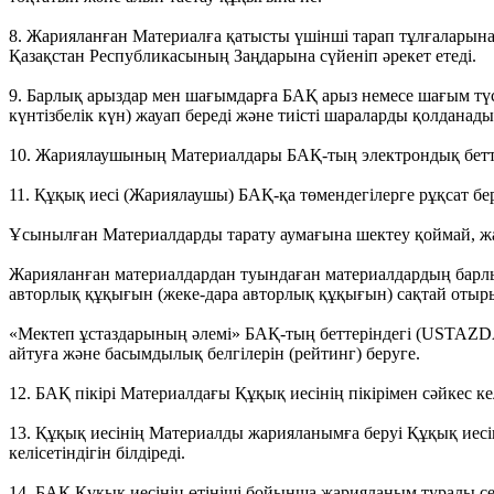
8. Жарияланған Материалға қатысты үшінші тарап тұлғаларын
Қазақстан Республикасының Заңдарына сүйеніп әрекет етеді.
9. Барлық арыздар мен шағымдарға БАҚ арыз немесе шағым түск
күнтізбелік күн) жауап береді және тиісті шараларды қолданады
10. Жариялаушының Материалдары БАҚ-тың электрондық бетте
11. Құқық иесі (Жариялаушы) БАҚ-қа төмендегілерге рұқсат бер
Ұсынылған Материалдарды тарату аумағына шектеу қоймай, ж
Жарияланған материалдардан туындаған материалдардың барл
авторлық құқығын (жеке-дара авторлық құқығын) сақтай отыры
«Мектеп ұстаздарының әлемі» БАҚ-тың беттеріндегі (USTAZD
айтуға және басымдылық белгілерін (рейтинг) беруге.
12. БАҚ пікірі Материалдағы Құқық иесінің пікірімен сәйкес ке
13. Құқық иесінің Материалды жарияланымға беруі Құқық иес
келісетіндігін білдіреді.
14. БАҚ Құқық иесінің өтініші бойынша жарияланым туралы сер