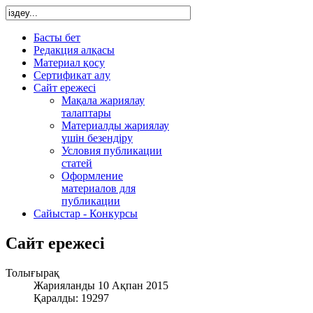
Басты бет
Редакция алқасы
Материал қосу
Сертификат алу
Сайт ережесі
Мақала жариялау
талаптары
Материалды жариялау
үшін безендіру
Условия публикации
статей
Оформление
материалов для
публикации
Сайыстар - Конкурсы
Сайт ережесі
Толығырақ
Жарияланды 10 Ақпан 2015
Қаралды: 19297