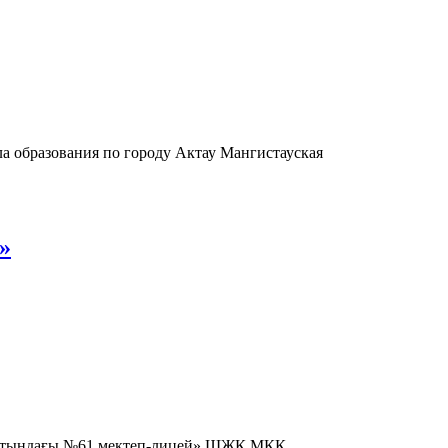
 образования по городу Актау Мангистауская
»
ев атындағы №61 мектеп-лицей» ШЖҚ МКК