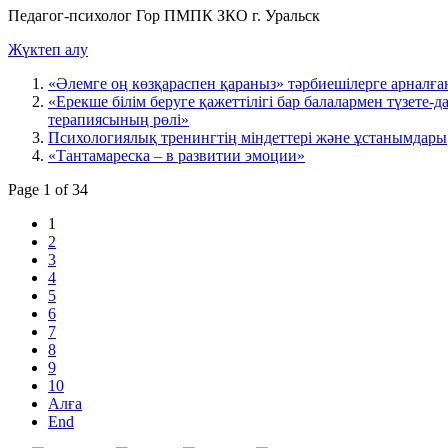
Педагог-психолог Гор ПМПК ЗКО г. Уральск
Жүктеп алу
«Әлемге оң көзқараспен қараныз» тәрбиешілерге арналға
«Ерекше білім беруге қажеттілігі бар балалармен түзете
терапиясының рөлі»
Психологиялық тренингтің міндеттері және ұстанымдары
«Тантамареска – в развитии эмоции»
Page 1 of 34
1
2
3
4
5
6
7
8
9
10
Алға
End