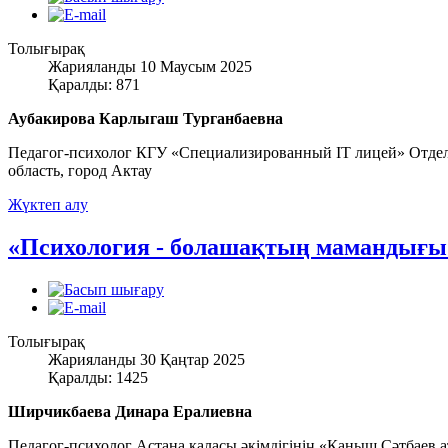
Толығырақ
Жарияланды 10 Маусым 2025
Қаралды: 871
Аубакирова Карлыгаш Турганбаевна
Педагог-психолог КГУ «Специализированный IT лицей» Отдела
область, город Актау
Жүктеп алу
«Психология - болашақтың мамандығы
Толығырақ
Жарияланды 30 Қаңтар 2025
Қаралды: 1425
Ширчикбаева Динара Ералиевна
Педагог-психолог Астана қаласы әкімдігінің «Қаныш Сәтба