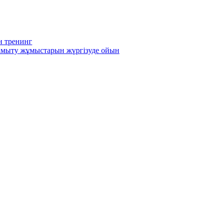
н тренинг
-дамыту жұмыстарын жүргізуде ойын