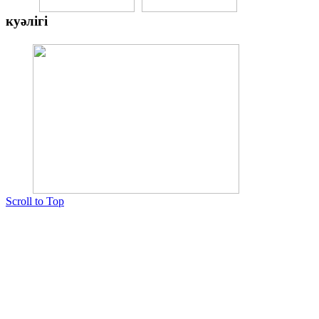
куәлігі
Scroll to Top
Copyright © 2015 Мектеп ұстаздарының әлемі № 14440-Ж от 03.