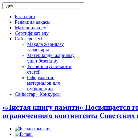
Басты бет
Редакция алқасы
Материал қосу
Сертификат алу
Сайт ережесі
Мақала жариялау
талаптары
Материалды жариялау
үшін безендіру
Условия публикации
статей
Оформление
материалов для
публикации
Сайыстар - Конкурсы
«Листая книгу памяти» Посвящается г
ограниченного контингента Советских 