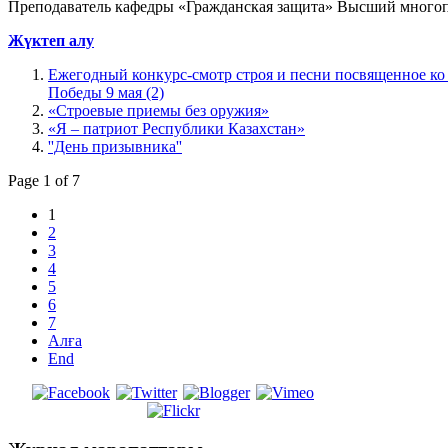
Преподаватель кафедры «Гражданская защита» Высший много
Жүктеп алу
Ежегодный конкурс-смотр строя и песни посвященное ко
Победы 9 мая (2)
«Строевые приемы без оружия»
«Я – патриот Республики Казахстан»
''День призывника''
Page 1 of 7
1
2
3
4
5
6
7
Алға
End