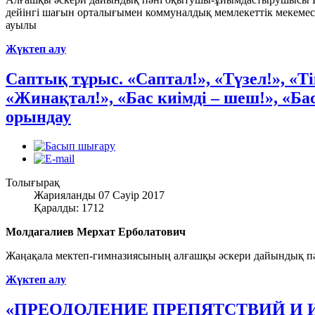
дейінгі шағын орталығымен коммуналдық мемлекеттік мекеме
ауылы
Жүктеп алу
Саптық тұрыс. «Саптал!», «Түзел!», «Тік
«Жинақтал!», «Бас киімді – шеш!», «Бас
орындау
Толығырақ
Жарияланды 07 Сәуір 2017
Қаралды: 1712
Молдагалиев Мерхат Ерболатович
Жаңақала мектеп-гимназиясының алғашқы әскери дайындық 
Жүктеп алу
«ПРЕОДОЛЕНИЕ ПРЕПЯТСТВИЙ И