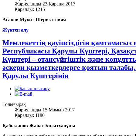
Жарияланды 23 Қараша 2017
Қаралды: 1215
Асанов Мухит Шеризатович
Жүктеп алу
Мемлекеттің қауіпсіздігін қамтамасыз 
Республикасы Қарулы Күштері, Қазақс
Күштері – отансүйгіштік және көпұлтт
әскери қызметкерлерге қоятын талабы,
Қарулы Күштерінің
Толығырақ
Жарияланды 15 Мамыр 2017
Қаралды: 1180
Қабыланов Жанат Болатханұлы
Алғашқы әскери дайындық пәні оқытушы-ұйымдастырушысы Ш