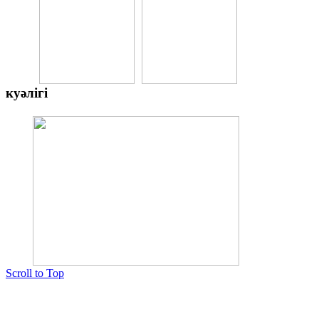
куәлігі
Scroll to Top
Copyright © 2015 Мектеп ұстаздарының әлемі № 14440-Ж от 03.