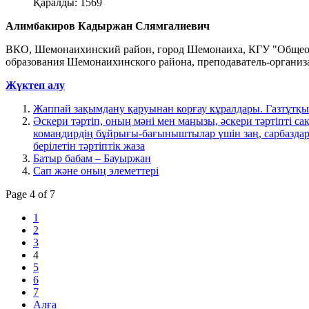
Қаралды: 1569
Алимбакиров Кадыржан Слямгалиевич
ВКО, Шемонаихинский район, город Шемонаиха, КГУ "Общеобр
образования Шемонаихинского района, преподаватель-органи
Жүктеп алу
Жаппай зақымдану қаруынан корғау кұралдары. Газтұтқ
Әскери тәртіп, оның мәні мен маңызы, әскери тәртіпті са
командирдің бұйрығы-бағыныштылар үшін заң, сарбаздар
берілетін тәртіптік жаза
Батыр бабам – Бауыржан
Сап және оның элеметтері
Page 4 of 7
1
2
3
4
5
6
7
Алға