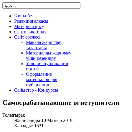
Басты бет
Редакция алқасы
Материал қосу
Сертификат алу
Сайт ережесі
Мақала жариялау
талаптары
Материалды жариялау
үшін безендіру
Условия публикации
статей
Оформление
материалов для
публикации
Сайыстар - Конкурсы
Самосрабатывающие огнетушители
Толығырақ
Жарияланды 10 Мамыр 2019
Қаралды: 1531