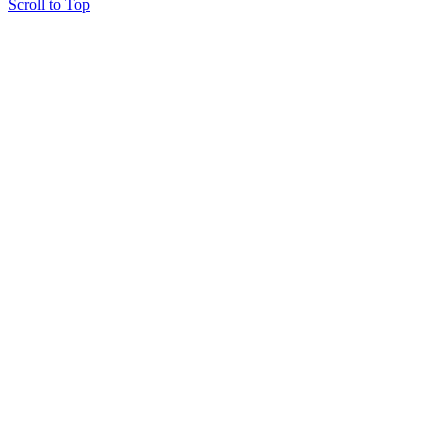
Scroll to Top
Copyright © 2015 Мектеп ұстаздарының әлемі № 14440-Ж от 03.