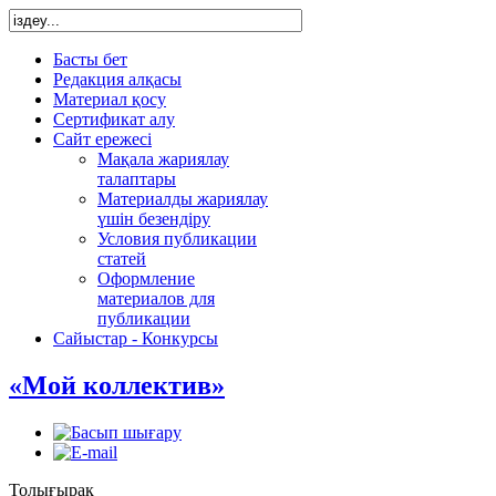
Басты бет
Редакция алқасы
Материал қосу
Сертификат алу
Сайт ережесі
Мақала жариялау
талаптары
Материалды жариялау
үшін безендіру
Условия публикации
статей
Оформление
материалов для
публикации
Сайыстар - Конкурсы
«Мой коллектив»
Толығырақ