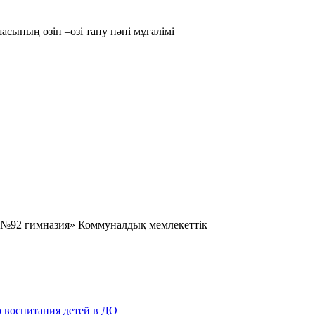
ының өзін –өзі тану пәні мұғалімі
і «№92 гимназия» Коммуналдық мемлекеттік
о воспитания детей в ДО