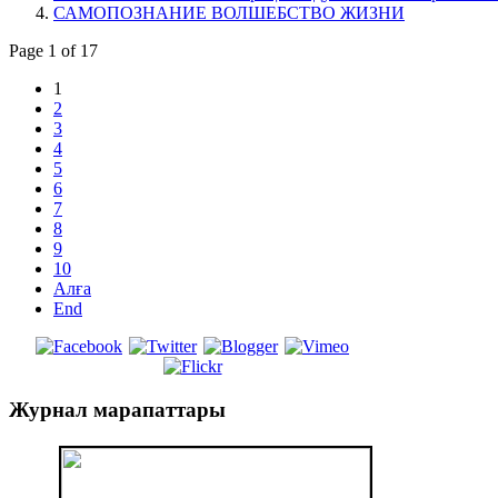
САМОПОЗНАНИЕ ВОЛШЕБСТВО ЖИЗНИ
Page 1 of 17
1
2
3
4
5
6
7
8
9
10
Алға
End
Журнал
марапаттары