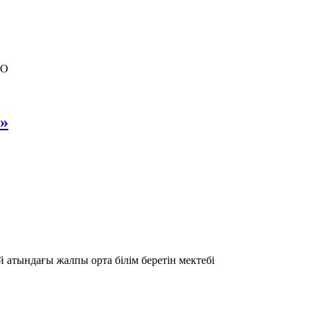
КО
»
атындағы жалпы орта білім беретін мектебі