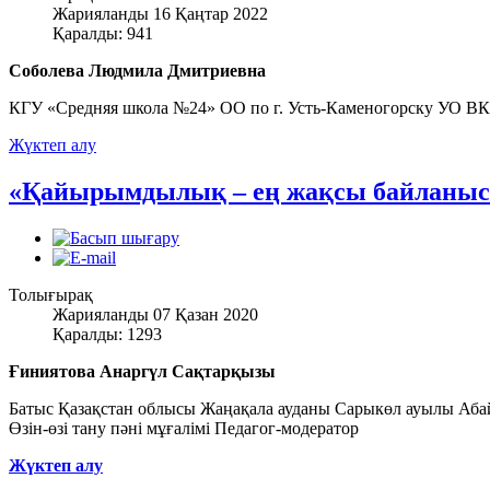
Жарияланды 16 Қаңтар 2022
Қаралды: 941
Соболева Людмила Дмитриевна
КГУ «Средняя школа №24» ОО по г. Усть-Каменогорску УО В
Жүктеп алу
«Қайырымдылық – ең жақсы байланыс
Толығырақ
Жарияланды 07 Қазан 2020
Қаралды: 1293
Ғиниятова Анаргүл Сақтарқызы
Батыс Қазақстан облысы Жаңақала ауданы Сарыкөл ауылы Абай 
Өзін-өзі тану пәні мұғалімі Педагог-модератор
Жүктеп алу