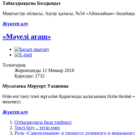
Табылдықызы Болдықыз
Маңғыстау облысы, Ақтау қаласы, №54 «Айналайын» балабақшас
Жүктеп алу
«Мәуелі ағаш»
Толығырақ
Жарияланды 12 Мамыр 2018
Қаралды: 2732
Мусатаева Меруерт Уахиевна
Өзін-өзі тану пәні мұғалімі Қарағанды қаласының білім бөлім
мекемесі
Жүктеп алу
Отбасындағы бала тәрбиесі
Текті білу – тегін емес
Роль «Самопознания» в процессе духовного и моральног