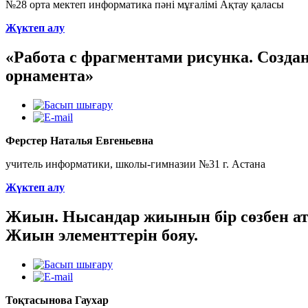
№28 орта мектеп информатика пәні мұғалімі Ақтау қаласы
Жүктеп алу
«Работа с фрагментами рисунка. Созда
орнамента»
Ферстер Наталья Евгеньевна
учитель информатики, школы-гимназии №31 г. Астана
Жүктеп алу
Жиын. Нысандар жиынын бір сөзбен ат
Жиын элементтерін бояу.
Тоқтасынова Гаухар