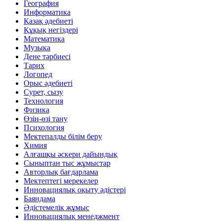
География
Информатика
Қазақ әдебиеті
Құқық негіздері
Математика
Музыка
Дене тәрбиесі
Тарих
Логопед
Орыс әдебиеті
Сурет, сызу
Технология
Физика
Өзін-өзі тану
Психология
Мектепалды білім беру
Химия
Алғашқы әскери дайындық
Сыныптан тыс жұмыстар
Авторлық бағдарлама
Мектептегі мерекелер
Инновациялық оқыту әдістері
Баяндама
Әдістемелік жұмыс
Инновациялық менеджмент