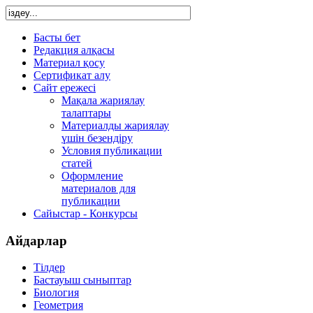
Басты бет
Редакция алқасы
Материал қосу
Сертификат алу
Сайт ережесі
Мақала жариялау
талаптары
Материалды жариялау
үшін безендіру
Условия публикации
статей
Оформление
материалов для
публикации
Сайыстар - Конкурсы
Айдарлар
Тілдер
Бастауыш сыныптар
Биология
Геометрия