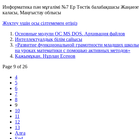
Информатика пән мұғалімі №7 Ер Төстік балабақшасы Жаңаөз
каласы, Маңғыстау облысы
Жүктеу үшін осы сілтемемен өтіңіз
Основные модули ОС MS DOS. Архивация файлов
Интеллектуалдық білім сайысы
«Развитие функциональной грамотности младших школь
на уроках математики с помощью активных методов»
Қажымұқан. Нұрлан Есенов
Page 9 of 26
4
5
6
7
8
9
10
11
12
13
Алға
End