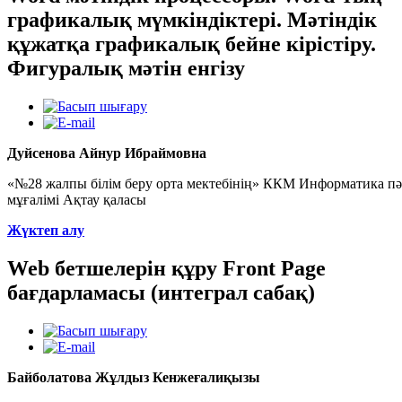
графикалық мүмкіндіктері. Мәтіндік
құжатқа графикалық бейне кірістіру.
Фигуралық мәтін енгізу
Дуйсенова Айнур Ибраймовна
«№28 жалпы білім беру орта мектебінің» ККМ Информатика пә
мұғалімі Ақтау қаласы
Жүктеп алу
Web бетшелерін құру Front Page
бағдарламасы (интеграл сабақ)
Байболатова Жұлдыз Кенжеғалиқызы