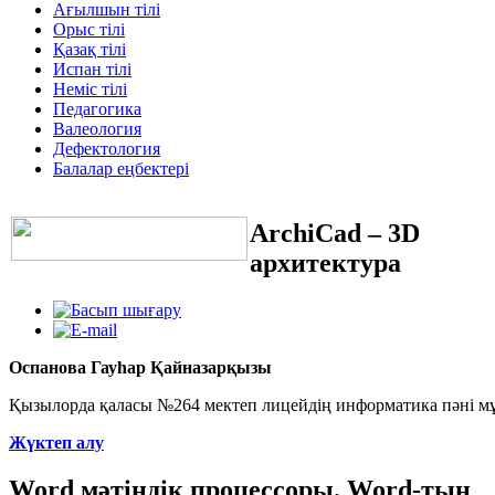
Ағылшын тілі
Орыс тілі
Қазақ тілі
Испан тілі
Неміс тілі
Педагогика
Валеология
Дефектология
Балалар еңбектері
ArchiCad – 3D
архитектура
Оспанова Гауһар Қайназарқызы
Қызылорда қаласы №264 мектеп лицейдің информатика пәні мұ
Жүктеп алу
Word мәтіндік процессоры. Word-тың