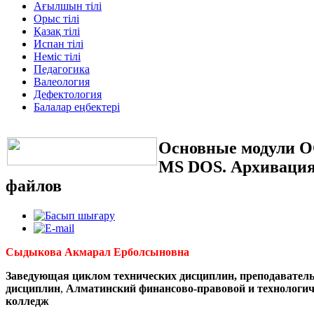
Ағылшын тілі
Орыс тілі
Қазақ тілі
Испан тілі
Неміс тілі
Педагогика
Валеология
Дефектология
Балалар еңбектері
Основные модули 
MS DOS. Архиваци
файлов
Сыдыкова Акмарал Ерболсыновна
Заведующая циклом технических дисциплин, преподаватель
дисциплин
,
Алматинский финансово-правовой и технологи
колледж