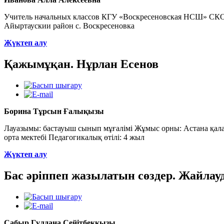
Учитель начальных классов КГУ «Воскресеновская НСШ» СК
Айыртаускии район с. Воскресеновка
Жүктеп алу
Қажымұқан. Нұрлан Есенов
Борина Тұрсын Ғалықызы
Лауазымы: бастауыш сынып мұғалімі Жұмыс орны: Астана қал
орта мектебі Педагогикалық өтілі: 4 жыл
Жүктеп алу
Бас әріппеп жазылатын сөздер. Жайлау
Сабыр Гүлдана Сейітбекқызы