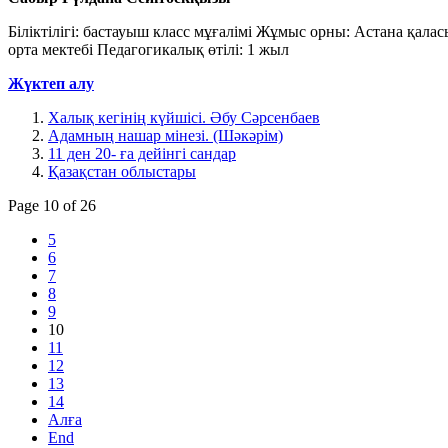
Біліктілігі: бастауыш класс мұғалімі Жұмыс орны: Астана қала
орта мектебі Педагогикалық өтілі: 1 жыл
Жүктеп алу
Халық кегінің күйшісі. Әбу Сәрсенбаев
Адамның нашар мінезі. (Шәкәрім)
11 ден 20- ға дейінгі сандар
Қазақстан облыстары
Page 10 of 26
5
6
7
8
9
10
11
12
13
14
Алға
End