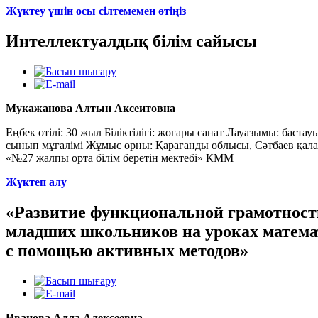
Жүктеу үшін осы сілтемемен өтіңіз
Интеллектуалдық білім сайысы
Мукажанова Алтын Аксеитовна
Еңбек өтілі: 30 жыл Біліктілігі: жоғары санат Лауазымы: баста
сынып мұғалімі Жұмыс орны: Қарағанды облысы, Сәтбаев қала
«№27 жалпы орта білім беретін мектебі» КММ
Жүктеп алу
«Развитие функциональной грамотност
младших школьников на уроках матем
с помощью активных методов»
Иванова Алла Алексеевна