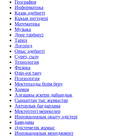
География
Информатика
Қазақ әдебиеті
Құқық негіздері
Математика
Музыка
Дене тәрбиесі
Тарих
Логопед
Орыс әдебиеті
Сурет, сызу
Технология
Физика
Өзін-өзі тану
Психология
Мектепалды білім беру
Химия
Алғашқы әскери дайындық
Сыныптан тыс жұмыстар
Авторлық бағдарлама
Мектептегі мерекелер
Инновациялық оқыту әдістері
Баяндама
Әдістемелік жұмыс
Инновациялық менеджмент