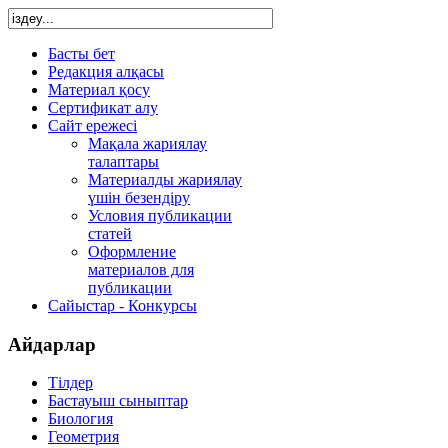
Басты бет
Редакция алқасы
Материал қосу
Сертификат алу
Сайт ережесі
Мақала жариялау
талаптары
Материалды жариялау
үшін безендіру
Условия публикации
статей
Оформление
материалов для
публикации
Сайыстар - Конкурсы
Айдарлар
Тілдер
Бастауыш сыныптар
Биология
Геометрия