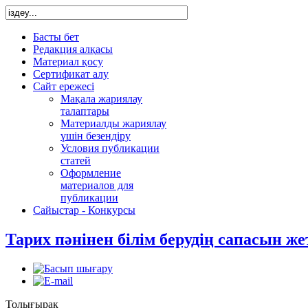
Басты бет
Редакция алқасы
Материал қосу
Сертификат алу
Сайт ережесі
Мақала жариялау
талаптары
Материалды жариялау
үшін безендіру
Условия публикации
статей
Оформление
материалов для
публикации
Сайыстар - Конкурсы
Тарих пәнінен білім берудің сапасын ж
Толығырақ