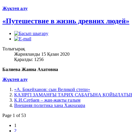
Жүктеп алу
«Путешествие в жизнь древних людей»
Толығырақ
Жарияланды 15 Қазан 2020
Қаралды: 1256
Балиева Жанна Ахатовна
Жүктеп алу
«А. Бокейханов: сын Великой степи»
ҚАЗІРГІ ЗАМАНҒЫ ТАРИХ САБАҒЫНА ҚОЙЫЛАТЫ
Қ.И.Сәтбаев – жан-жақты ғалым
Внешняя политика хана Хакназара
Page 1 of 53
1
2