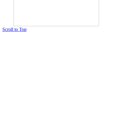
Scroll to Top
Copyright © 2015 Мектеп ұстаздарының әлемі № 14440-Ж от 03.