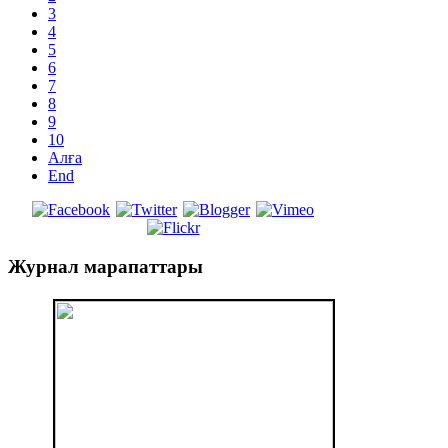
3
4
5
6
7
8
9
10
Алға
End
Журнал
марапаттары