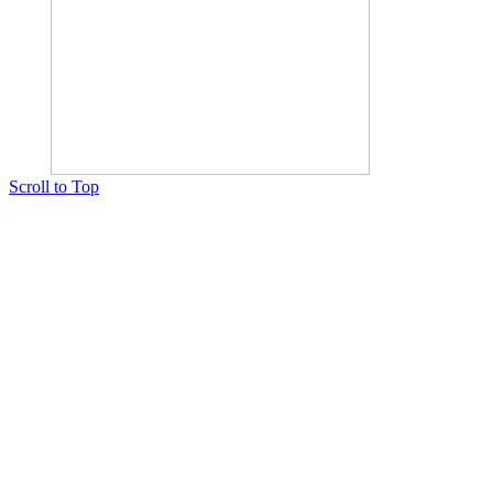
Scroll to Top
Copyright © 2015 Мектеп ұстаздарының әлемі № 14440-Ж от 03.