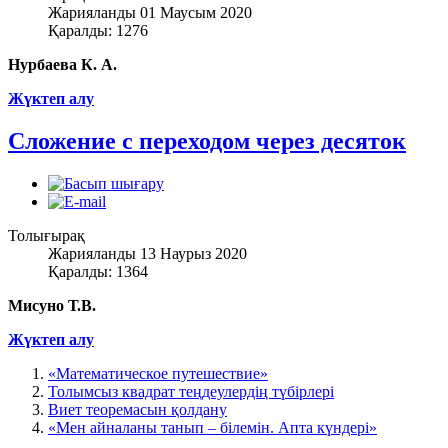
Жарияланды 01 Маусым 2020
Қаралды: 1276
Нурбаева К. А.
Жүктеп алу
Сложение с переходом через десяток
Толығырақ
Жарияланды 13 Наурыз 2020
Қаралды: 1364
Мисуно Т.В.
Жүктеп алу
«Математическое путешествие»
Толымсыз квадрат теңдеулердің түбірлері
Виет теоремасын қолдану
«Мен айналаны танып – білемін. Апта күндері»