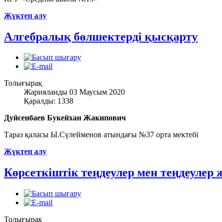
Жүктеп алу
Алгебралық бөлшектерді қысқарту
Толығырақ
Жарияланды 03 Маусым 2020
Қаралды: 1338
Дуйсенбаев Букейхан Жакипович
Тараз қаласы Ы.Сүлейменов атындағы №37 орта мектебі
Жүктеп алу
Көрсеткіштік теңдеулер мен теңдеулер
Толығырақ