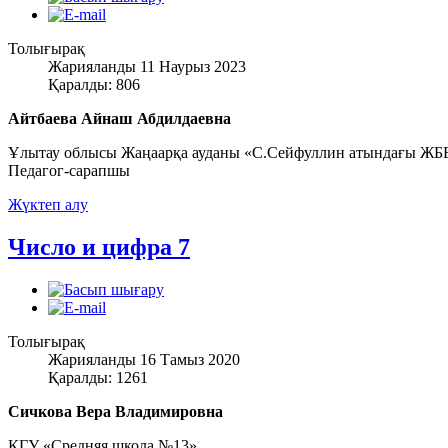
Толығырақ
Жарияланды 11 Наурыз 2023
Қаралды: 806
Айтбаева Айнаш Абдилдаевна
Ұлытау облысы Жаңаарқа ауданы «С.Сейфуллин атындағы ЖББ
Педагог-сарапшы
Жүктеп алу
Число и цифра 7
Толығырақ
Жарияланды 16 Тамыз 2020
Қаралды: 1261
Сичкова Вера Владимировна
КГУ «Средняя школа №13»