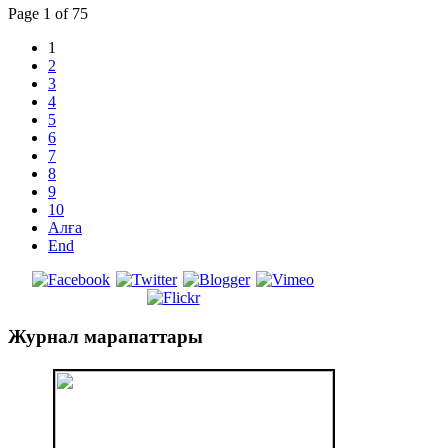
Page 1 of 75
1
2
3
4
5
6
7
8
9
10
Алға
End
Журнал
марапаттары