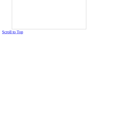
Scroll to Top
Copyright © 2015 Мектеп ұстаздарының әлемі № 14440-Ж от 03.