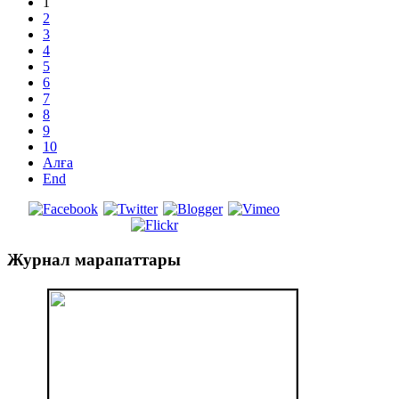
1
2
3
4
5
6
7
8
9
10
Алға
End
Журнал
марапаттары