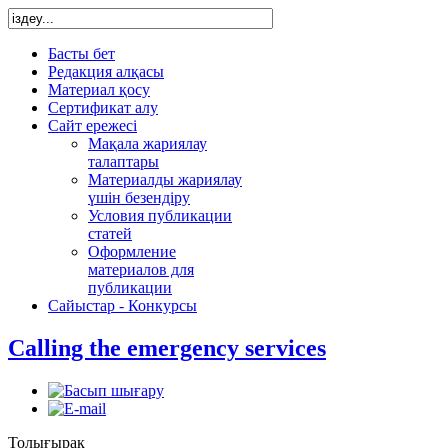
Басты бет
Редакция алқасы
Материал қосу
Сертификат алу
Сайт ережесі
Мақала жариялау
талаптары
Материалды жариялау
үшін безендіру
Условия публикации
статей
Оформление
материалов для
публикации
Сайыстар - Конкурсы
Calling the emergency services
Толығырақ