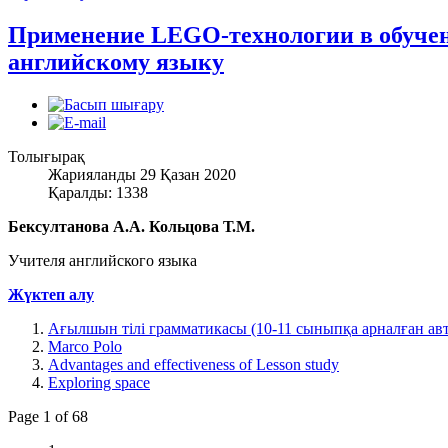
Применение LEGO-технологии в обуче
английскому языку
Толығырақ
Жарияланды 29 Қазан 2020
Қаралды: 1338
Бексултанова А.А. Кольцова Т.М.
Учителя английского языка
Жүктеп алу
Ағылшын тілі грамматикасы (10-11 сыныпқа арналған ав
Marco Polo
Advantages and effectiveness of Lesson study
Exploring space
Page 1 of 68