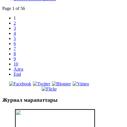
Page 1 of 56
1
2
3
4
5
6
7
8
9
10
Алға
End
Журнал
марапаттары