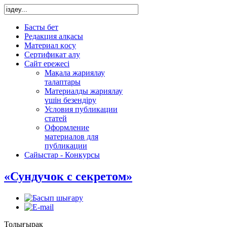
Басты бет
Редакция алқасы
Материал қосу
Сертификат алу
Сайт ережесі
Мақала жариялау
талаптары
Материалды жариялау
үшін безендіру
Условия публикации
статей
Оформление
материалов для
публикации
Сайыстар - Конкурсы
«Сундучок с секретом»
Толығырақ