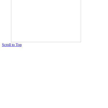
Scroll to Top
Copyright © 2015 Мектеп ұстаздарының әлемі № 14440-Ж от 03.