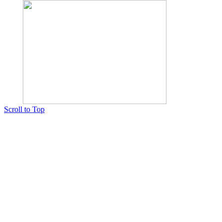
Scroll to Top
Copyright © 2015 Мектеп ұстаздарының әлемі № 14440-Ж от 03.