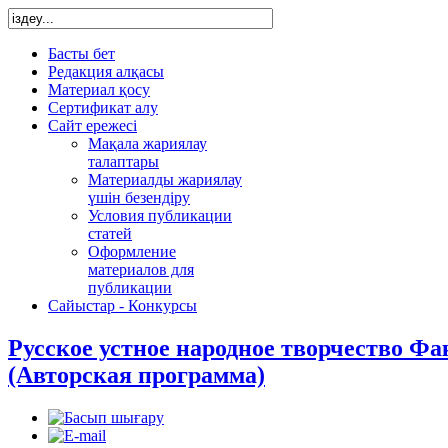
Басты бет
Редакция алқасы
Материал қосу
Сертификат алу
Сайт ережесі
Мақала жариялау
талаптары
Материалды жариялау
үшін безендіру
Условия публикации
статей
Оформление
материалов для
публикации
Сайыстар - Конкурсы
Русское устное народное творчество Ф
(Авторская программа)