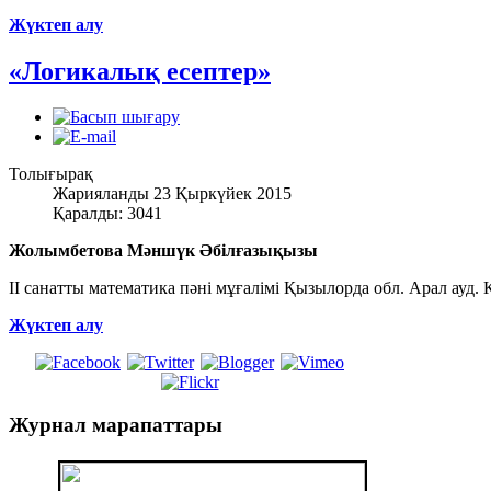
Жүктеп алу
«Логикалық есептер»
Толығырақ
Жарияланды 23 Қыркүйек 2015
Қаралды: 3041
Жолымбетова Мәншүк Әбілғазықызы
ІІ санатты математика пәні мұғалімі Қызылорда обл. Арал ауд
Жүктеп алу
Журнал
марапаттары