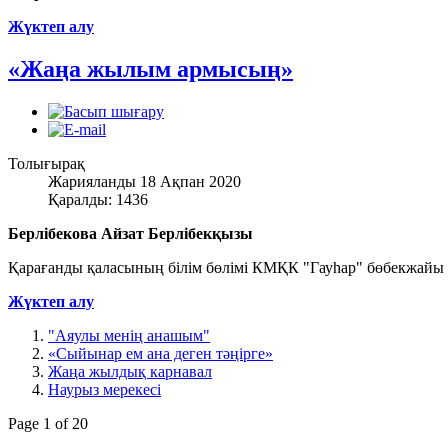
Жүктеп алу
«Жаңа жылым армысың»
Толығырақ
Жарияланды 18 Ақпан 2020
Қаралды: 1436
Берлібекова Айзат Берлібекқызы
Қарағанды қаласының білім бөлімі КМҚК "Гауһар" бөбекжайы
Жүктеп алу
"Аяулы менің анашым"
«Сыйынар ем ана деген тәңірге»
Жаңа жылдық карнавал
Наурыз мерекесі
Page 1 of 20