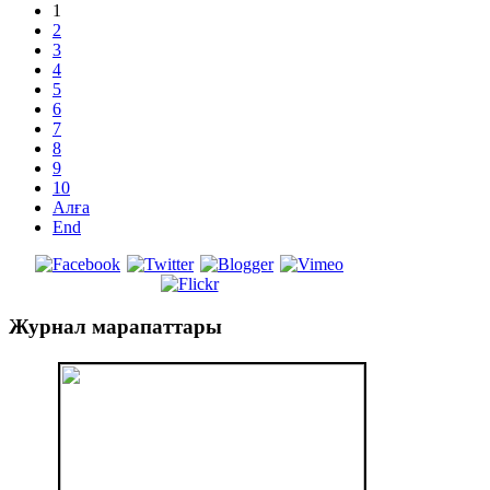
1
2
3
4
5
6
7
8
9
10
Алға
End
Журнал
марапаттары