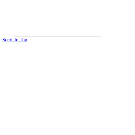
Scroll to Top
Copyright © 2015 Мектеп ұстаздарының әлемі № 14440-Ж от 03.