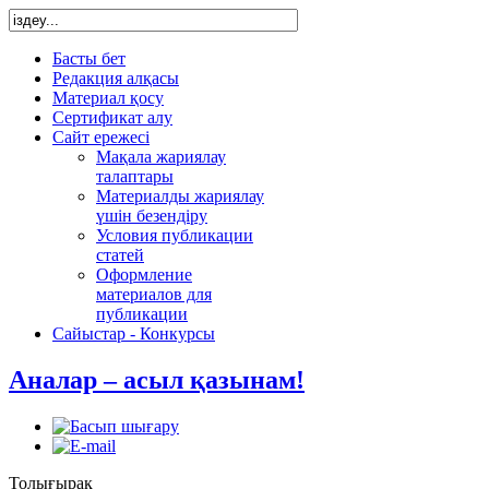
Басты бет
Редакция алқасы
Материал қосу
Сертификат алу
Сайт ережесі
Мақала жариялау
талаптары
Материалды жариялау
үшін безендіру
Условия публикации
статей
Оформление
материалов для
публикации
Сайыстар - Конкурсы
Аналар – асыл қазынам!
Толығырақ