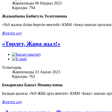
Жарияланды 06 Наурыз 2023
Қаралды: 794
Жазыкбаева Бибигуль Толегеновна
«№9 жалпы білім беретін мектебі» КММ «Інжу»шағын орталығ
Жүктеп алу
«Төрлет, Жаңа жыл!»
Толығырақ
Жарияланды 23 Ақпан 2023
Қаралды: 762
Бекарисова Бакыт Иманкуловна
Балқаш қаласы «№9 ЖББ орта мектеп» КММ «Інжу» шағын ор
Жүктеп алу