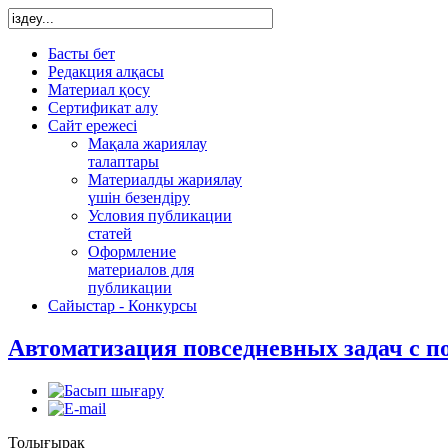
Басты бет
Редакция алқасы
Материал қосу
Сертификат алу
Сайт ережесі
Мақала жариялау
талаптары
Материалды жариялау
үшін безендіру
Условия публикации
статей
Оформление
материалов для
публикации
Сайыстар - Конкурсы
Автоматизация повседневных задач с 
Толығырақ