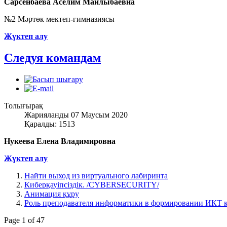
Сарсенбаева Аселим Майлыбаевна
№2 Мәртөк мектеп-гимназиясы
Жүктеп алу
Следуя командам
Толығырақ
Жарияланды 07 Маусым 2020
Қаралды: 1513
Нукеева Елена Владимировна
Жүктеп алу
Найти выход из виртуального лабиринта
Киберқауіпсіздік. /CYBERSECURITY/
Анимация құру
Роль преподавателя информатики в формировании ИКТ 
Page 1 of 47