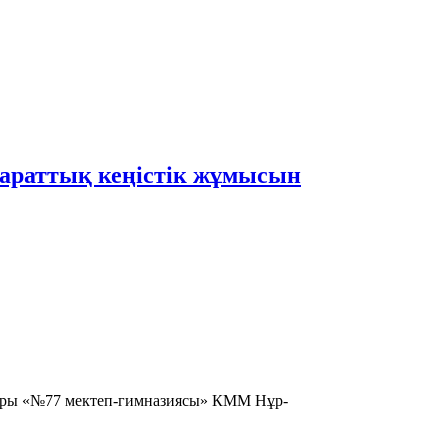
араттық кеңістік жұмысын
асары «№77 мектеп-гимназиясы» КММ Нұр-