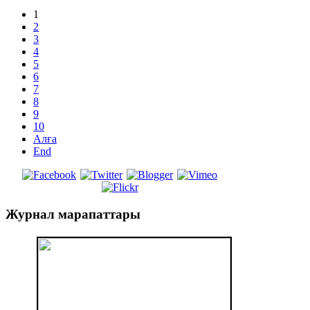
1
2
3
4
5
6
7
8
9
10
Алға
End
Журнал
марапаттары