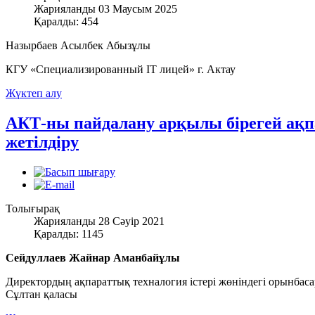
Жарияланды 03 Маусым 2025
Қаралды: 454
Назырбаев Асылбек Абызұлы
КГУ «Специализированный IT лицей» г. Актау
Жүктеп алу
АКТ-ны пайдалану арқылы бірегей ақп
жетілдіру
Толығырақ
Жарияланды 28 Сәуір 2021
Қаралды: 1145
Сейдуллаев Жайнар Аманбайұлы
Директордың ақпараттық техналогия істері жөніндегі орынб
Сұлтан қаласы