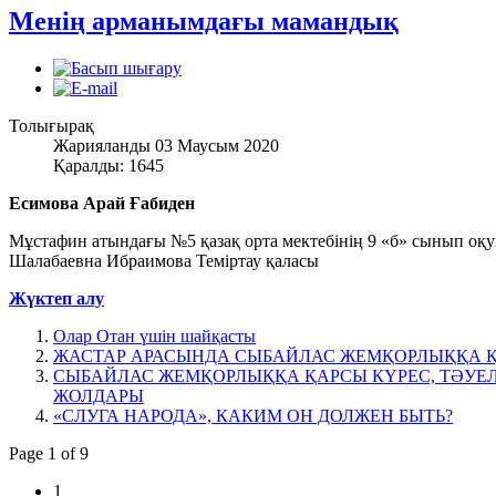
Менің арманымдағы мамандық
Толығырақ
Жарияланды 03 Маусым 2020
Қаралды: 1645
Есимова Арай Ғабиден
Мұстафин атындағы №5 қазақ орта мектебінің 9 «б» сынып оқу
Шалабаевна Ибраимова Теміртау қаласы
Жүктеп алу
Олар Отан үшін шайқасты
ЖАСТАР АРАСЫНДА СЫБАЙЛАС ЖЕМҚОРЛЫҚҚА 
СЫБАЙЛАС ЖЕМҚОРЛЫҚҚА ҚАРСЫ КҮРЕС, ТӘУЕЛ
ЖОЛДАРЫ
«СЛУГА НАРОДА», КАКИМ ОН ДОЛЖЕН БЫТЬ?
Page 1 of 9
1