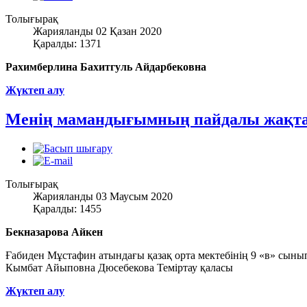
Толығырақ
Жарияланды 02 Қазан 2020
Қаралды: 1371
Рахимберлина Бахитгуль Айдарбековна
Жүктеп алу
Менің мамандығымның пайдалы жақт
Толығырақ
Жарияланды 03 Маусым 2020
Қаралды: 1455
Бекназарова Айкен
Ғабиден Мұстафин атындағы қазақ орта мектебінің 9 «в» сыны
Кымбат Айыповна Дюсебекова Теміртау қаласы
Жүктеп алу