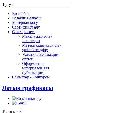
Басты бет
Редакция алқасы
Материал қосу
Сертификат алу
Сайт ережесі
Мақала жариялау
талаптары
Материалды жариялау
үшін безендіру
Условия публикации
статей
Оформление
материалов для
публикации
Сайыстар - Конкурсы
Латын графикасы
Толығырақ