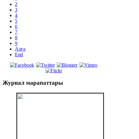
2
3
4
5
6
7
8
9
Алға
End
Журнал
марапаттары