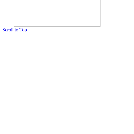
Scroll to Top
Copyright © 2015 Мектеп ұстаздарының әлемі № 14440-Ж от 03.