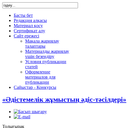
Басты бет
Редакция алқасы
Материал қосу
Сертификат алу
Сайт ережесі
Мақала жариялау
талаптары
Материалды жариялау
үшін безендіру
Условия публикации
статей
Оформление
материалов для
публикации
Сайыстар - Конкурсы
«Әдістемелік жұмыстың әдіс-тәсілдері»
Толығырақ