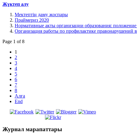
Жүктеп алу
Мектептің даму жоспары
Праймериз 2020
Нормативные акты организации образования: положение
Организация работы по профилактике правонарушений в
Page 1 of 8
1
2
3
4
5
6
7
8
Алға
End
Журнал
марапаттары