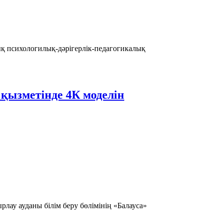
ық психологилық-дәрігерлік-педагогикалық
қызметінде 4К моделін
лау ауданы білім беру бөлімінің «Балауса»