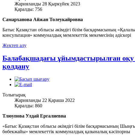
Жарияланды 28 Қыркүйек 2023
Қаралды: 756
Самарханова Айжан Толеукайровна
Батыс Қазақстан облысы әкімдігі білім басқармасының «Қалал
консультация» коммуналдық мемлекеттік мекемесінің әдіскері
Жүктеп алу
Балабақшадағы ұйымдастырылған оқу 
қолдану
Толығырақ
Жарияланды 22 Қараша 2022
Қаралды: 860
Тлюупова Улдай Ергалиевна
«Батыс Қазақстан облысы әкімдігі білім басқармасының Шыңғыр
бөбекжайы» мемлекеттік коммуналдық қазыналық кәсіпорны