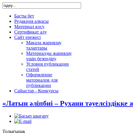
Басты бет
Редакция алқасы
Материал қосу
Сертификат алу
Сайт ережесі
Мақала жариялау
талаптары
Материалды жариялау
үшін безендіру
Условия публикации
статей
Оформление
материалов для
публикации
Сайыстар - Конкурсы
«Латын әліпбиі – Рухани тәуелсіздікке
Толығырақ