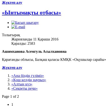
Жүктеп алу
«Ынтымақты отбасы»
Толығырақ
Жарияланды 11 Қараша 2016
Қаралды: 2583
Ашимханова Асемгуль Асылхановна
Қарағанды облысы, Балқаш қаласы КМҚК «Оқушылар сарайы» 
Жүктеп алу
«Ана біздің гүліміз»
«Қош келдің наурыз»
«Алтын күз»
«Секреты речи»
Page 1 of 2
1