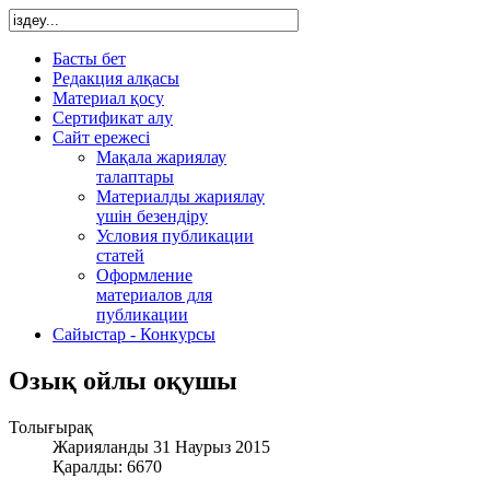
Басты бет
Редакция алқасы
Материал қосу
Сертификат алу
Сайт ережесі
Мақала жариялау
талаптары
Материалды жариялау
үшін безендіру
Условия публикации
статей
Оформление
материалов для
публикации
Сайыстар - Конкурсы
Озық ойлы оқушы
Толығырақ
Жарияланды 31 Наурыз 2015
Қаралды: 6670