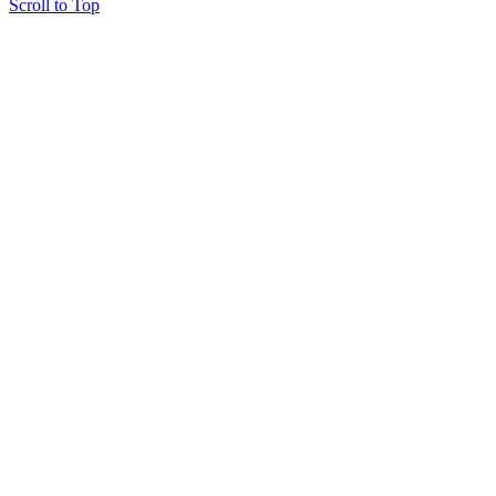
Scroll to Top
Copyright © 2015 Мектеп ұстаздарының әлемі № 14440-Ж от 03.