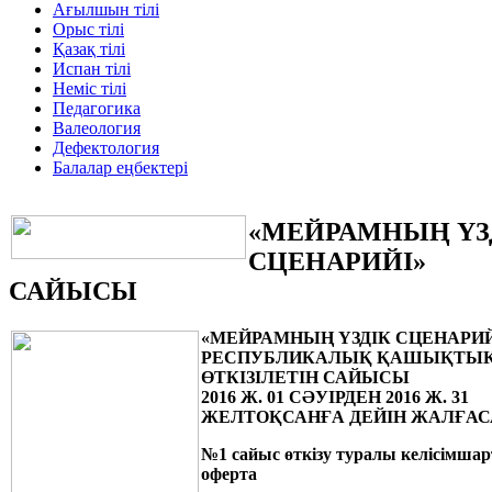
Ағылшын тілі
Орыс тілі
Қазақ тілі
Испан тілі
Неміс тілі
Педагогика
Валеология
Дефектология
Балалар еңбектері
«МЕЙРАМНЫҢ ҮЗ
СЦЕНАРИЙІ»
САЙЫСЫ
«МЕЙРАМНЫҢ ҮЗДІК СЦЕНАРИЙ
РЕСПУБЛИКАЛЫҚ ҚАШЫҚТЫ
ӨТКІЗІЛЕТІН САЙЫСЫ
2016 Ж. 01 СӘУІРДЕН 2016 Ж. 31
ЖЕЛТОҚСАНҒА ДЕЙІН ЖАЛҒА
№1 сайыс өткізу туралы келісімшар
оферта