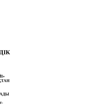
ДІК
І»
ҚТАН
САДЫ
т-