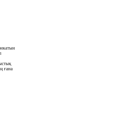
фикатын
п
ыстық
ң ғана