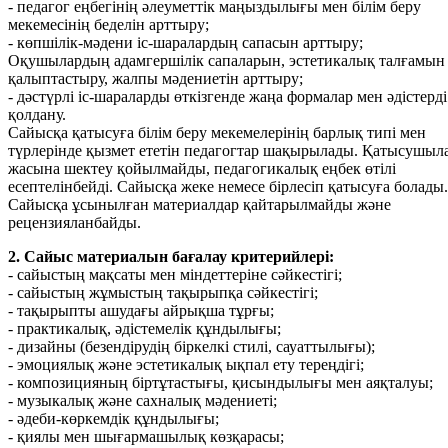
- педагог еңбегінің әлеуметтік маңыздылығы мен білім беру
мекемесінің беделін арттыру;
- көпшілік-мәдени іс-шаралардың сапасын арттыру;
Оқушылардың адамгершілік сапаларын, эстетикалық талғамын
қалыптастыру, жалпы мәдениетін арттыру;
- дәстүрлі іс-шараларды өткізгенде жаңа формалар мен әдістерді
қолдану.
Сайысқа қатысуға білім беру мекемелерінің барлық типі мен
түрлерінде қызмет ететін педагогтар шақырылады. Қатысушы
жасына шектеу қойылмайды, педагогикалық еңбек өтілі
есептелінбейді. Сайысқа жеке немесе бірлесіп қатысуға болады.
Сайысқа ұсынылған материалдар қайтарылмайды және
рецензияланбайды.
2. Сайыс материалын бағалау критерийлері:
- сайыстың мақсаты мен міндеттеріне сәйкестігі;
- сайыстың жұмыстың тақырыпқа сәйкестігі;
- тақырыпты ашудағы айрықша тұрғы;
- практикалық, әдістемелік құндылығы;
- дизайны (безендірудің біркелкі стилі, сауаттылығы);
- эмоциялық және эстетикалық ықпал ету тереңдігі;
- композицияның біртұтастығы, қисындылығы мен аяқталуы;
- музыкалық және сахналық мәдениеті;
- әдеби-көркемдік құндылығы;
- қиялы мен шығармашылық көзқарасы;