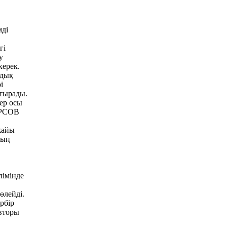
мді
гі
у
керек.
ндық
і
стырады.
ер осы
РСОВ
жайы
тың
імінде
өлейді.
рбір
вторы