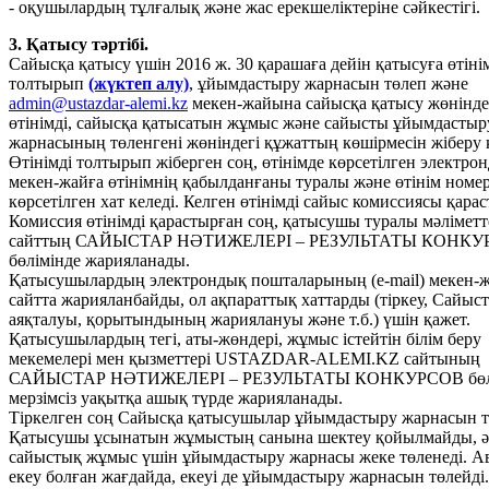
- оқушылардың тұлғалық және жас ерекшеліктеріне сәйкестігі.
3. Қатысу тәртібі.
Сайысқа қатысу үшін 2016 ж. 30 қарашаға дейін қатысуға өтіні
толтырып
(жүктеп алу)
, ұйымдастыру жарнасын төлеп және
admin@ustazdar-alemi.kz
мекен-жайына сайысқа қатысу жөнінде
өтінімді, сайысқа қатысатын жұмыс және сайысты ұйымдастыр
жарнасының төленгені жөніндегі құжаттың көшірмесін жіберу 
Өтінімді толтырып жіберген соң, өтінімде көрсетілген электро
мекен-жайға өтінімнің қабылданғаны туралы және өтінім номер
көрсетілген хат келеді. Келген өтінімді сайыс комиссиясы қара
Комиссия өтінімді қарастырған соң, қатысушы туралы мәліметт
сайттың САЙЫСТАР НӘТИЖЕЛЕРІ – РЕЗУЛЬТАТЫ КОНКУ
бөлімінде жарияланады.
Қатысушылардың электрондық пошталарының (e-mail) мекен-
сайтта жарияланбайды, ол ақпараттық хаттарды (тіркеу, Сайыс
аяқталуы, қорытындының жариялануы және т.б.) үшін қажет.
Қатысушылардың тегі, аты-жөндері, жұмыс істейтін білім беру
мекемелері мен қызметтері USTAZDAR-ALEMI.KZ сайтының
САЙЫСТАР НӘТИЖЕЛЕРІ – РЕЗУЛЬТАТЫ КОНКУРСОВ бөл
мерзімсіз уақытқа ашық түрде жарияланады.
Тіркелген соң Сайысқа қатысушылар ұйымдастыру жарнасын т
Қатысушы ұсынатын жұмыстың санына шектеу қойылмайды, ә
сайыстық жұмыс үшін ұйымдастыру жарнасы жеке төленеді. А
екеу болған жағдайда, екеуі де ұйымдастыру жарнасын төлейді.