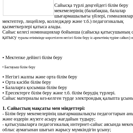
Сайысқа түрлі деңгейдегі білім беру
мекемелерінің (балабақша, балалар
шығармашылығы үйлері, гимназиялар
мектептер, лицейлер, колледждер және т.б.) педагогикалық
қызметкерлері қатыса алады.
Сайыс келесі номинациялар бойынша (сайысқа қатысушының 
қатысу
туралы өтінімінде көрсетілген негізгі білім беру іс-әрекетінің түріне сәйкес) ө
•
Мектепке дейінгі білім беру
• Бастауыш білім беру
• Негізгі жалпы және орта білім беру
• Орта кәсіби білім беру
• Балаларға қосымша білім беру
• Ересектерге білім беру және т.б. білім берудің түрлері.
Сайыс материалы кез-келген түрде электрондық қалыпта ұсын
1. Сайыстың мақсаты мен міндеттері:
- Білім беру мекемелерінің шығармашылықты педагогтарын ан
және өздерін жүзеге асыру жағдайын тудыру;
- қатысушыларға педагогикалық интернет-сайыс аясында меке
облыс аумағынан шығып жарысу мүмкіндігін ұсыну;