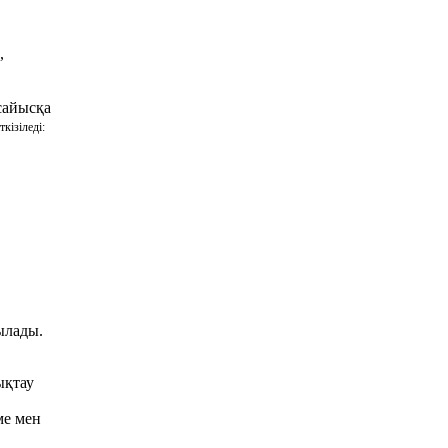
,
сайысқа
ткізіледі:
ылады.
ықтау
ме мен