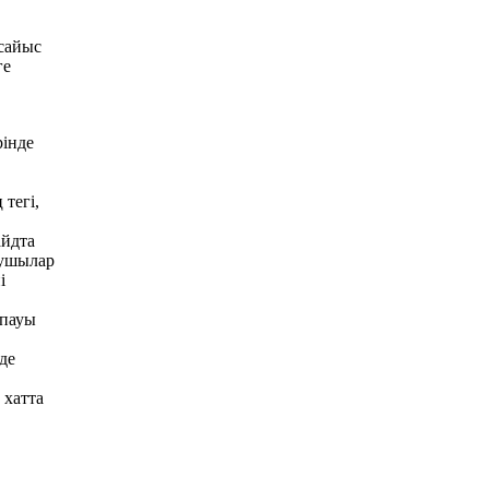
сайыс
ге
рінде
тегі,
айдта
сушылар
і
спауы
де
 хатта