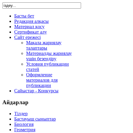
Басты бет
Редакция алқасы
Материал қосу
Сертификат алу
Сайт ережесі
Мақала жариялау
талаптары
Материалды жариялау
үшін безендіру
Условия публикации
статей
Оформление
материалов для
публикации
Сайыстар - Конкурсы
Айдарлар
Тілдер
Бастауыш сыныптар
Биология
Геометрия