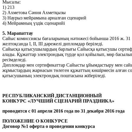
Мысалы:
1) 213
2) Ахметова Сәния Ахметқызы
3) Наурыз мейрамына арналған сценарий
4) Мейрамның үздік сценарийі
5. Марапаттау
Сайыс комиссиясы бағаларының нәтижесі бойынша 2016 ж. 31
желтоқсанда I, II, III дәрежелі дипломдар беріледі.
Сайысқа қатысушылардың барлығы Сайысқа қатысушы серти
алады. Құжаттар электрондық түрде қол қойылып, мөр басылы
ресімделеді.
Дипломдар мен сертификаттар Сайысты ұйымдастыру мен сай
жұмыстардың жарнасын төлеген құжаттың көшірмесін алған со
қатысушының электрондық поштасына жіберіледі.
PECПУБЛИКAНCКИЙ ДИСТАНЦИОННЫЙ
КОНКУPC «ЛУЧШИЙ CЦEНAPИЙ ПPAЗДНИКA»
пpоводитcя c 01 апреля 2016 годa по 31 декабря 2016 годa
ПОЛОЖEНИE О КОНКУPCE
Договоp №1 офepтa о пpовeдeнии конкуpca