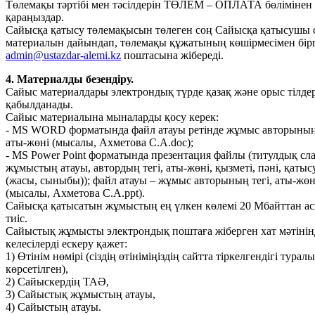
Төлемақы тәртібі мен тәсілдерін ТӨЛЕМ – ОПЛАТА бөлімінен
қараңыздар.
Сайысқа қатысу төлемақысын төлеген соң Сайысқа қатысушы 
материалын дайындап, төлемақы құжатының көшірмесімен бір
admin@ustazdar-alemi.kz
поштасына жібереді.
4. Материалды безендіру.
Сайыс материалдары электрондық түрде қазақ және орыс тілде
қабылданады.
Сайыс материалына мыналарды қосу керек:
- MS WORD форматында файл атауы ретінде жұмыс авторының 
аты-жөні (мысалы, Ахметова С.А.doc);
- MS Power Point форматында презентация файлы (титулдық сл
жұмыстың атауы, автордың тегі, аты-жөні, қызметі, пәні, қаты
(жасы, сыныбы)); файл атауы – жұмыс авторының тегі, аты-жөн
(мысалы, Ахметова С.А.ppt).
Сайысқа қатысатын жұмыстың ең үлкен көлемі 20 Мбайттан а
тиіс.
Сайыстық жұмысты электрондық поштаға жіберген хат мәтінін
келесілерді ескеру қажет:
1) Өтінім нөмірі (сіздің өтініміңіздің сайтта тіркелгендігі туралы
көрсетілген),
2) Сайыскердің ТАӘ,
3) Сайыстық жұмыстың атауы,
4) Сайыстың атауы.