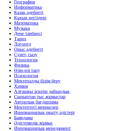
География
Информатика
Қазақ әдебиеті
Құқық негіздері
Математика
Музыка
Дене тәрбиесі
Тарих
Логопед
Орыс әдебиеті
Сурет, сызу
Технология
Физика
Өзін-өзі тану
Психология
Мектепалды білім беру
Химия
Алғашқы әскери дайындық
Сыныптан тыс жұмыстар
Авторлық бағдарлама
Мектептегі мерекелер
Инновациялық оқыту әдістері
Баяндама
Әдістемелік жұмыс
Инновациялық менеджмент