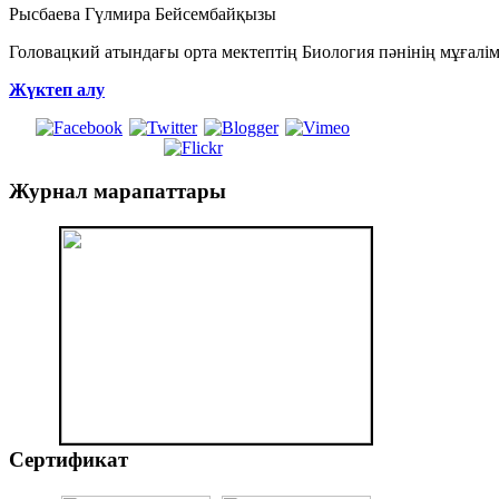
Рысбаева Гүлмира Бейсембайқызы
Головацкий атындағы орта мектептің Биология пәнінің мұғалі
Жүктеп алу
Журнал
марапаттары
Сертификат