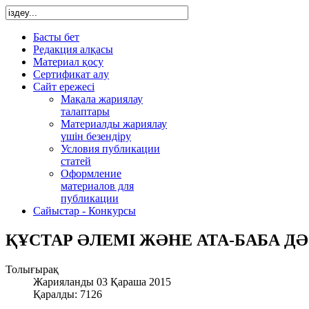
Басты бет
Редакция алқасы
Материал қосу
Сертификат алу
Сайт ережесі
Мақала жариялау
талаптары
Материалды жариялау
үшін безендіру
Условия публикации
статей
Оформление
материалов для
публикации
Сайыстар - Конкурсы
ҚҰСТАР ӘЛЕМІ ЖӘНЕ АТА-БАБА ДӘ
Толығырақ
Жарияланды 03 Қараша 2015
Қаралды: 7126