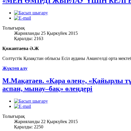
«МЕН ӨМІРДІ ЖЫРЛАУ ҮШІН КЕЛГ
Толығырақ
Жарияланды 25 Қыркүйек 2015
Қаралды: 2163
Қожантаева Ә.Ж
Солтүстік Қазақстан облысы Есіл ауданы Амангелді орта мектебі
Жүктеп алу
М.Мақатаев. «Қара өлең», «Қайырлы тү
аспан, мынау–бақ» өлеңдері
Толығырақ
Жарияланды 22 Қыркүйек 2015
Қаралды: 2250