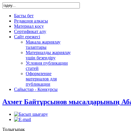
Басты бет
Редакция алқасы
Материал қосу
Сертификат алу
Сайт ережесі
Мақала жариялау
талаптары
Материалды жариялау
үшін безендіру
Условия публикации
статей
Оформление
материалов для
публикации
Сайыстар - Конкурсы
Ахмет Байтұрсынов мысалдарының Абай
Толығырақ