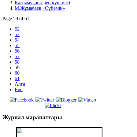
Қажымұқан-ерен күш иесі
М.Жұмабаев «Сүйемін»
Page 59 of 61
52
53
54
55
56
57
58
59
60
61
Алға
End
Журнал
марапаттары