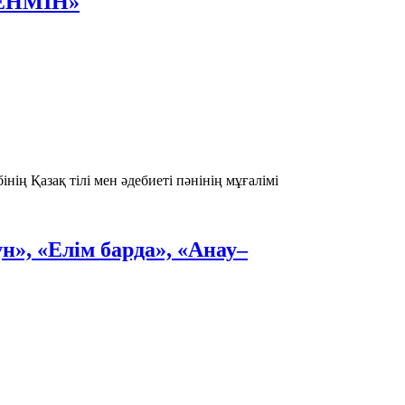
ЕНМІН»
нің Қазақ тілі мен әдебиеті пәнінің мұғалімі
н», «Елім барда», «Анау–