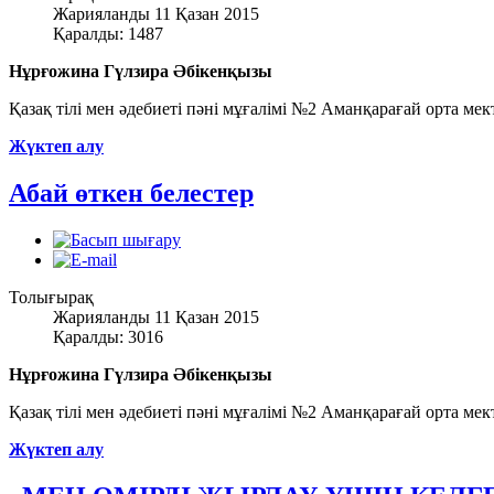
Жарияланды 11 Қазан 2015
Қаралды: 1487
Нұрғожина Гүлзира Әбікенқызы
Қазақ тілі мен әдебиеті пәні мұғалімі №2 Аманқарағай орта м
Жүктеп алу
Абай өткен белестер
Толығырақ
Жарияланды 11 Қазан 2015
Қаралды: 3016
Нұрғожина Гүлзира Әбікенқызы
Қазақ тілі мен әдебиеті пәні мұғалімі №2 Аманқарағай орта м
Жүктеп алу