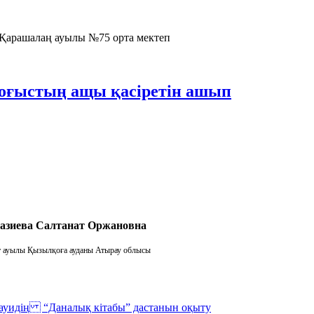
д. Қарашалаң ауылы №75 орта мектеп
соғыстың ащы қасіретін ашып
азиева Салтанат Оржановна
рат ауылы Қызылқоға ауданы Атырау облысы
асауидің “Даналық кітабы” дастанын оқыту