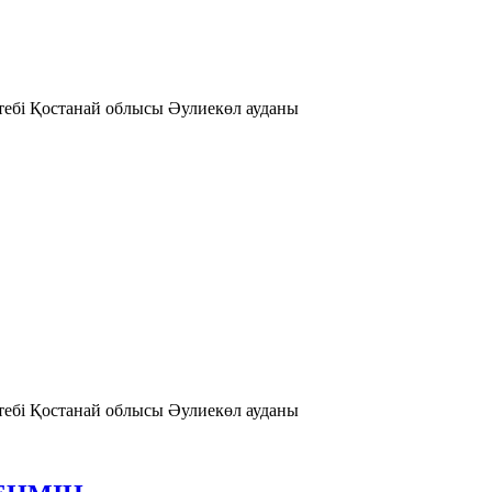
ектебі Қостанай облысы Әулиекөл ауданы
ектебі Қостанай облысы Әулиекөл ауданы