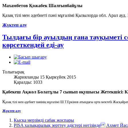
Махамбетов Қожабек Шалғынбайұлы
Қазақ тілі мен әдебиеті пәні мұғалімі Қызылорда обл. Арал ау
Жүктеп алу
Тылдағы бір ауылдың ғана тауқыметі 
көрсеткендей еді-ау
Толығырақ
Жарияланды 15 Қыркүйек 2015
Қаралды: 1033
Қабекеш Ақжол Болатұлы 7 сынып оқушысы Жетекшісі: К
Қ
азақ тілі мен әдебиет пәнінің мұғалімі Ш.Т.Еркінов атындағы орта мектебі Жасқай
Жүктеп алу
Қысқа мерзімді сабақ жоспары
PISA халықаралық зерттеу әдістері негізінде Ахмет Й