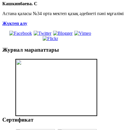
Кашкинбаева. С
Астана қаласы №34 орта мектеп қазақ әдебиеті пәні мұғалімі
Жүктеп алу
Журнал
марапаттары
Сертификат