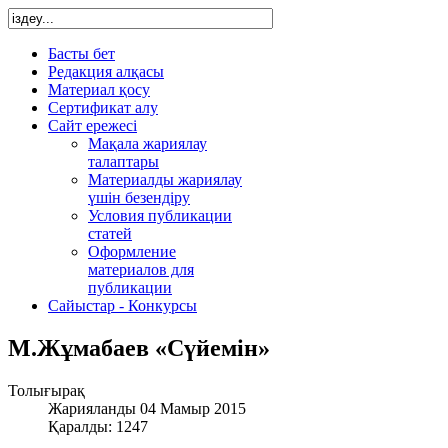
Басты бет
Редакция алқасы
Материал қосу
Сертификат алу
Сайт ережесі
Мақала жариялау
талаптары
Материалды жариялау
үшін безендіру
Условия публикации
статей
Оформление
материалов для
публикации
Сайыстар - Конкурсы
М.Жұмабаев «Сүйемін»
Толығырақ
Жарияланды 04 Мамыр 2015
Қаралды: 1247