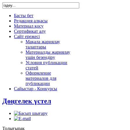
Басты бет
Редакция алқасы
Материал қосу
Сертификат алу
Сайт ережесі
Мақала жариялау
талаптары
Материалды жариялау
үшін безендіру
Условия публикации
статей
Оформление
материалов для
публикации
Сайыстар - Конкурсы
Дөңгелек үстел
Толығырақ