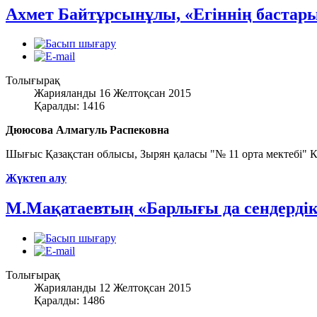
Ахмет Байтұрсынұлы, «Егіннің бастары
Толығырақ
Жарияланды 16 Желтоқсан 2015
Қаралды: 1416
Дююсова Алмагуль Распековна
Шығыс Қазақстан облысы, Зырян қаласы "№ 11 орта мектебі" КМ
Жүктеп алу
М.Мақатаевтың «Барлығы да сендердік
Толығырақ
Жарияланды 12 Желтоқсан 2015
Қаралды: 1486