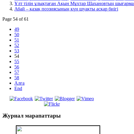
Ұлт тілін ұлықтаған Ақын Мұхтар Шахановтың шығарма
Абай – қазақ поэзиясының күн шуақты асқар биігі
Page 54 of 61
49
50
51
52
53
54
55
56
57
58
Алға
End
Журнал
марапаттары