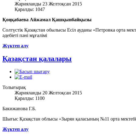
Жарияланды 23 Желтоқсан 2015
Қаралды: 1047
Қоңқабаева Айжамал Қашқынбайқызы
Солтүстік Қазақстан обылысы Есіл ауданы «Петровка орта мект
әдебіеті пәні мұғалімі
Жүктеп алу
Қазақстан қалалары
Толығырақ
Жарияланды 20 Желтоқсан 2015
Қаралды: 1100
Бакижанова Г.Б.
Шығыс Қазақстан облысы «Зырян қаласының №11 орта мектебі» 
Жүктеп алу