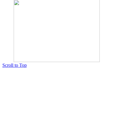
Scroll to Top
Copyright © 2015 Мектеп ұстаздарының әлемі № 14440-Ж от 03.