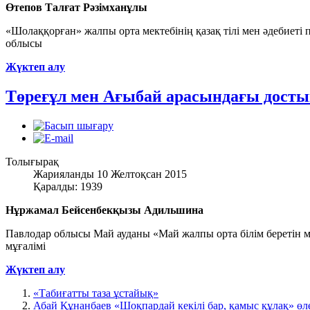
Өтепов Талғат Рәзімханұлы
«Шолаққорған» жалпы орта мектебінің қазақ тілі мен әдебиеті п
облысы
Жүктеп алу
Төреғұл мен Ағыбай арасындағы дост
Толығырақ
Жарияланды 10 Желтоқсан 2015
Қаралды: 1939
Нұржамал Бейсенбекқызы Адильшина
Павлодар облысы Май ауданы «Май жалпы орта білім беретін ме
мұғалімі
Жүктеп алу
«Табиғатты таза ұстайық»
Абай Құнанбаев «Шоқпардай кекілі бар, қамыс құлақ» өл