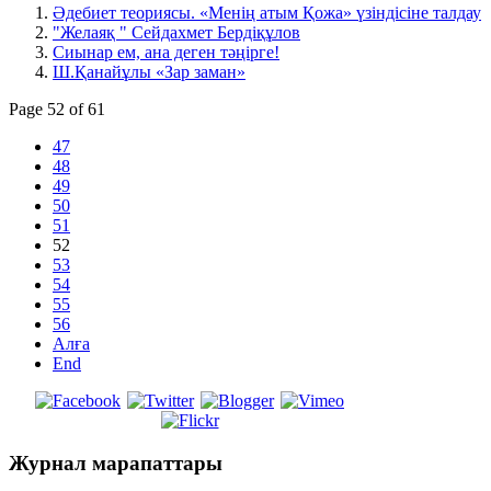
Әдебиет теориясы. «Менің атым Қожа» үзіндісіне талдау
"Желаяқ " Сейдахмет Бердіқұлов
Сиынар ем, ана деген тәңірге!
Ш.Қанайұлы «Зар заман»
Page 52 of 61
47
48
49
50
51
52
53
54
55
56
Алға
End
Журнал
марапаттары