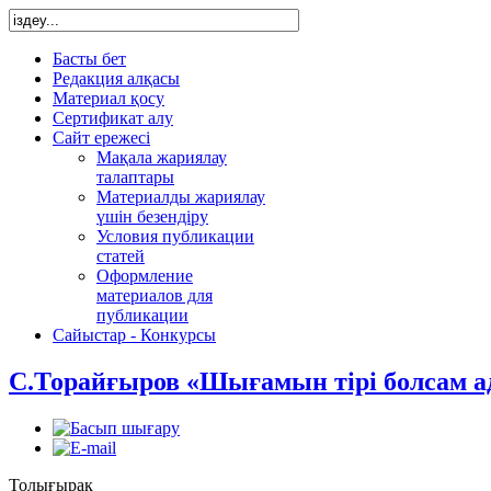
Басты бет
Редакция алқасы
Материал қосу
Сертификат алу
Сайт ережесі
Мақала жариялау
талаптары
Материалды жариялау
үшін безендіру
Условия публикации
статей
Оформление
материалов для
публикации
Сайыстар - Конкурсы
С.Торайғыров «Шығамын тірі болсам а
Толығырақ