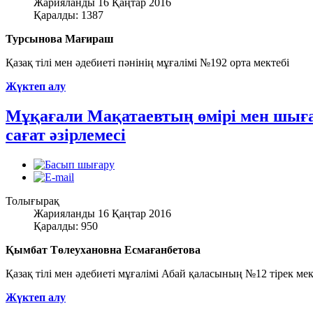
Жарияланды 16 Қаңтар 2016
Қаралды: 1387
Турсынова Мағираш
Қазақ тілі мен әдебиеті пәнінің мұғалімі №192 орта мектебі
Жүктеп алу
Мұқағали Мақатаевтың өмірі мен шы
сағат әзірлемесі
Толығырақ
Жарияланды 16 Қаңтар 2016
Қаралды: 950
Қымбат Төлеухановна Есмағанбетова
Қазақ тілі мен әдебиеті мұғалімі Абай қаласының №12 тірек м
Жүктеп алу