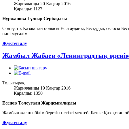
Жарияланды 20 Қаңтар 2016
Қаралды: 1127
Нұржанова Гүлнәр Серікқызы
Солтүстік Қазақстан облысы Есіл ауданы, Бесқұдық селосы Бесқұ
пәні мұғалімі
Жүктеп алу
Жамбыл Жабаев «Ленинградтық өрені
Толығырақ
Жарияланды 19 Қаңтар 2016
Қаралды: 1350
Есенов Төлеуғали Жардемғалиұлы
Жамбыл жалпы білім беретін негізгі мектебі Батыс Қазақстан о
Жүктеп алу