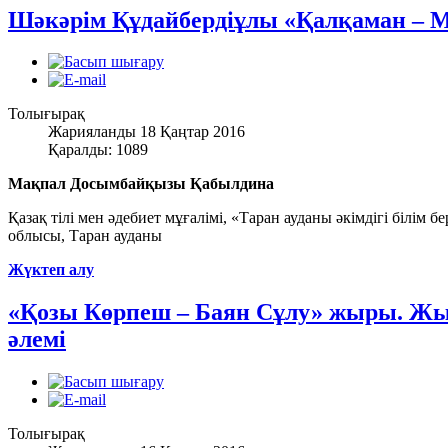
Шәкәрім Құдайбердіұлы «Қалқаман – 
Толығырақ
Жарияланды 18 Қаңтар 2016
Қаралды: 1089
Мақпал Досымбайқызы Қабылдина
Қазақ тілі мен әдебиет мұғалімі, «Таран ауданы әкімдігі білім
облысы, Таран ауданы
Жүктеп алу
«Қозы Көрпеш – Баян Сұлу» жыры. Жы
әлемі
Толығырақ