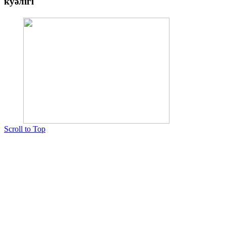
куәлігі
Scroll to Top
Copyright © 2015 Мектеп ұстаздарының әлемі № 14440-Ж от 03.