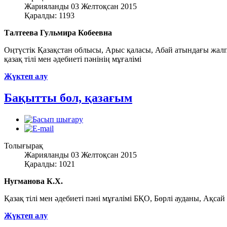
Жарияланды 03 Желтоқсан 2015
Қаралды: 1193
Талтеева Гульмира Кобеевна
Оңтүстік Қазақстан облысы, Арыс қаласы, Абай атындағы жалп
қазақ тілі мен әдебиеті пәнінің мұғалімі
Жүктеп алу
Бақытты бол, қазағым
Толығырақ
Жарияланды 03 Желтоқсан 2015
Қаралды: 1021
Нугманова К.Х.
Қазақ тілі мен әдебиеті пәні мұғалімі БҚО, Бөрлі ауданы, Ақ
Жүктеп алу