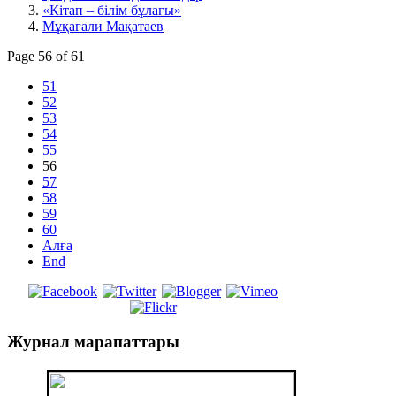
«Кітап – білім бұлағы»
Мұқағали Мақатаев
Page 56 of 61
51
52
53
54
55
56
57
58
59
60
Алға
End
Журнал
марапаттары