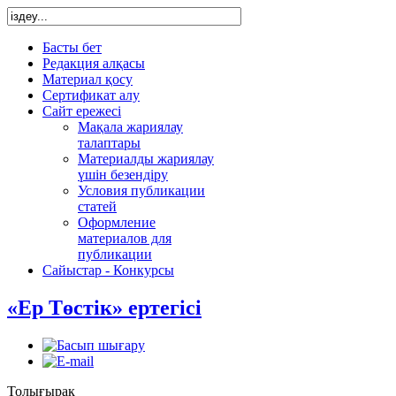
Басты бет
Редакция алқасы
Материал қосу
Сертификат алу
Сайт ережесі
Мақала жариялау
талаптары
Материалды жариялау
үшін безендіру
Условия публикации
статей
Оформление
материалов для
публикации
Сайыстар - Конкурсы
«Ер Төстік» ертегісі
Толығырақ