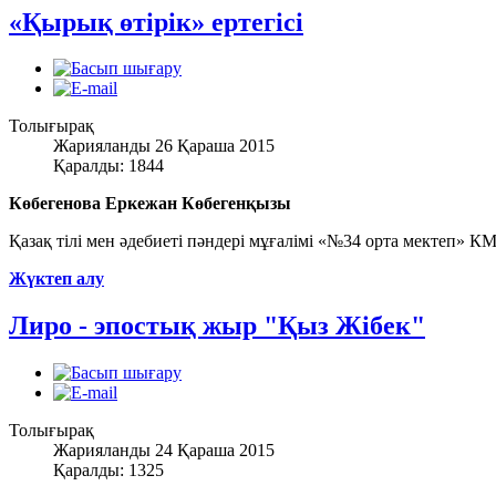
«Қырық өтірік» ертегісі
Толығырақ
Жарияланды 26 Қараша 2015
Қаралды: 1844
Көбегенова Еркежан Көбегенқызы
Қазақ тілі мен әдебиеті пәндері мұғалімі «№34 орта мектеп» 
Жүктеп алу
Лиро - эпостық жыр "Қыз Жібек"
Толығырақ
Жарияланды 24 Қараша 2015
Қаралды: 1325