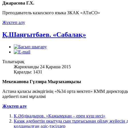
Джарасова Г.Х.
Преподаватель казахского языка ЗКАК «АТиСО»
Жүктеп алу
Қ.Шаңғытбаев. «Сабалақ»
Толығырақ
Жарияланды 24 Қараша 2015
Қаралды: 1431
Мекежанова Гүлзира Мырзаханқызы
Астана қаласы әкімдігінің «№34 орта мектеп» КММ директордың
әдебиеті пәні мұғалімі
Жүктеп алу
Қ.Әбдіқадыров. «Қажымұқан – ерен күш иесі»
Қазақ әдебиетін оқытуда сын тұрғысынан ойлау жүйесін 
қолданылған әдіс-тәсілдер