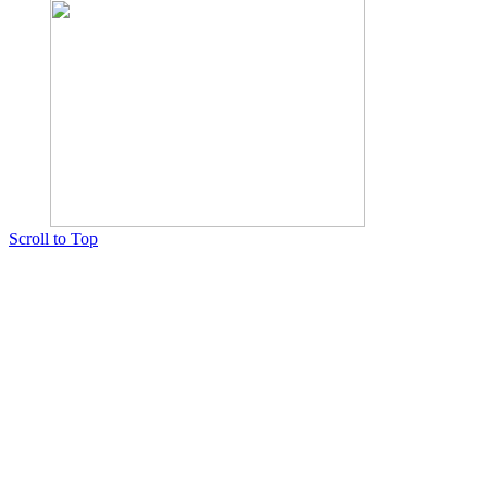
Scroll to Top
Copyright © 2015 Мектеп ұстаздарының әлемі № 14440-Ж от 03.