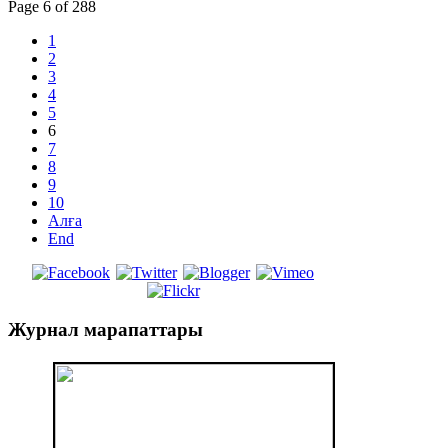
Page 6 of 288
1
2
3
4
5
6
7
8
9
10
Алға
End
Журнал
марапаттары