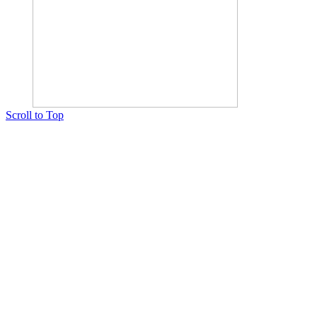
Scroll to Top
Copyright © 2015 Мектеп ұстаздарының әлемі № 14440-Ж от 03.