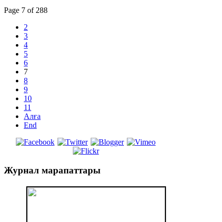
Page 7 of 288
2
3
4
5
6
7
8
9
10
11
Алға
End
Журнал
марапаттары