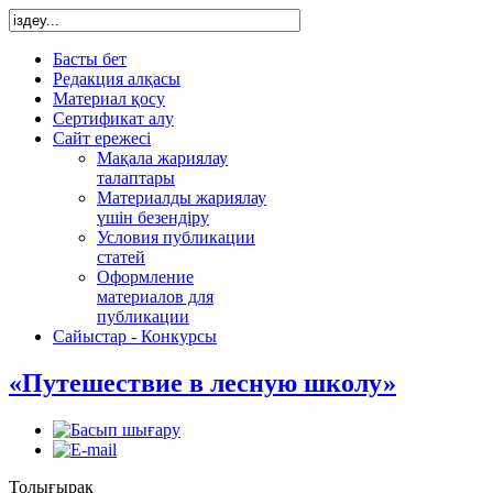
Басты бет
Редакция алқасы
Материал қосу
Сертификат алу
Сайт ережесі
Мақала жариялау
талаптары
Материалды жариялау
үшін безендіру
Условия публикации
статей
Оформление
материалов для
публикации
Сайыстар - Конкурсы
«Путешествие в лесную школу»
Толығырақ