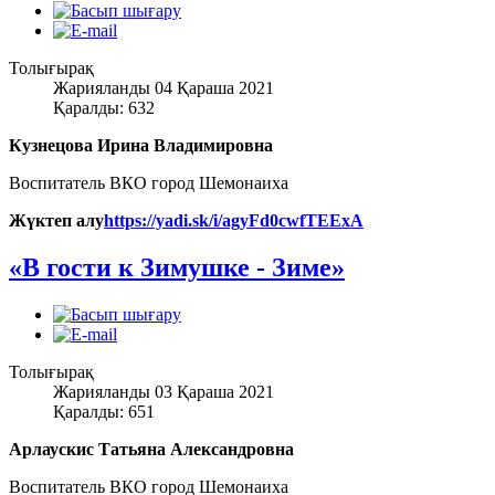
Толығырақ
Жарияланды 04 Қараша 2021
Қаралды: 632
Кузнецова Ирина Владимировна
Воспитатель ВКО город Шемонаиха
Жүктеп алу
https://yadi.sk/i/agyFd0cwfTEExA
«В гости к Зимушке - Зиме»
Толығырақ
Жарияланды 03 Қараша 2021
Қаралды: 651
Арлаускис Татьяна Александровна
Воспитатель ВКО город Шемонаиха