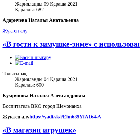
Жарияланды 09 Қараша 2021
Қаралды: 682
Адаричева Наталья Анатольевна
Жүктеп алу
«В гости к зимушке-зиме» с использов
Толығырақ
Жарияланды 04 Қараша 2021
Қаралды: 600
Кумрякова Наталья Александровна
Воспитатель ВКО город Шемонаиха
Жүктеп алу
https://yadi.sk/i/Ehn635YfA164-A
«В магазин игрушек»