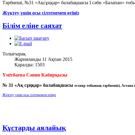
Тәрбиеші, №31 «Ақсұңқар» балабақшасы І сәби «Балапан» тобы
Жүктеу үшін осы сілтемемен өтіңіз
Білім еліне саяхат
Толығырақ
Жарияланды 11 Ақпан 2015
Қаралды: 1503
Үмітбаева
Сәния Кабирқызы
№ 31 «Ақ сұңқар» балабақшасы
естияр тобының тәрбиешісі,
Астана 
Жүктеу үшін осы сілтемемен өтіңіз
Құстарды аялайық