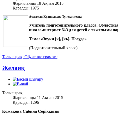
Жарияланды 18 Ақпан 2015
Қаралды: 1975
Асылжан Куандыкова Тулегалиевна
Учитель подготовительного класса, Областна
школа-интернат №3
для детей с тяжелыми н
Тема: «Звуки [к], [кь]. Посуда»
(Подготовительный класс)
Толығырақ: Обучение грамоте
Желаяқ
Толығырақ
Жарияланды 11 Ақпан 2015
Қаралды: 1296
Қожақова Сабина Серікқызы