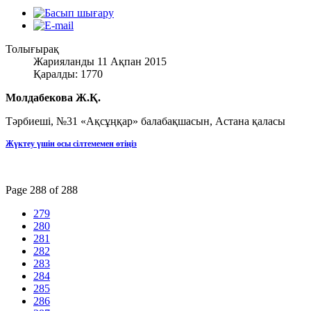
Толығырақ
Жарияланды 11 Ақпан 2015
Қаралды: 1770
Молдабекова Ж.Қ.
Тәрбиеші, №31 «Ақсұңқар» балабақшасын, Астана қаласы
Жүктеу үшін осы сілтемемен өтіңіз
Page 288 of 288
279
280
281
282
283
284
285
286