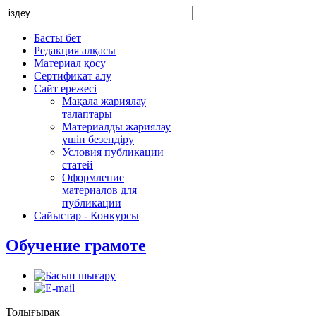
Басты бет
Редакция алқасы
Материал қосу
Сертификат алу
Сайт ережесі
Мақала жариялау
талаптары
Материалды жариялау
үшін безендіру
Условия публикации
статей
Оформление
материалов для
публикации
Сайыстар - Конкурсы
Обучение грамоте
Толығырақ