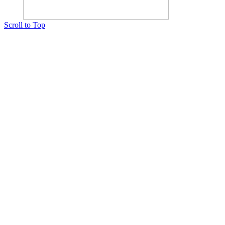
Scroll to Top
Copyright © 2015 Мектеп ұстаздарының әлемі № 14440-Ж от 03.