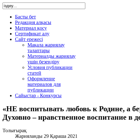
Басты бет
Редакция алқасы
Материал қосу
Сертификат алу
Сайт ережесі
Мақала жариялау
талаптары
Материалды жариялау
үшін безендіру
Условия публикации
статей
Оформление
материалов для
публикации
Сайыстар - Конкурсы
«НЕ воспитывать любовь к Родине, а б
Духовно – нравственное воспитание в д
Толығырақ
Жарияланды 29 Қараша 2021