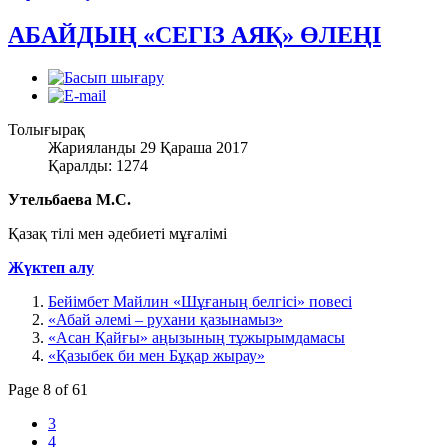
АБАЙДЫҢ «СЕГІЗ АЯҚ» ӨЛЕҢІ
Толығырақ
Жарияланды 29 Қараша 2017
Қаралды: 1274
Утельбаева М.С.
Қазақ тілі мен әдебиеті мұғалімі
Жүктеп алу
Бейімбет Майлин «Шұғаның белгісі» повесі
«Абай әлемі – рухани қазынамыз»
«Асан Қайғы» аңызының тұжырымдамасы
«Қазыбек би мен Бұқар жырау»
Page 8 of 61
3
4