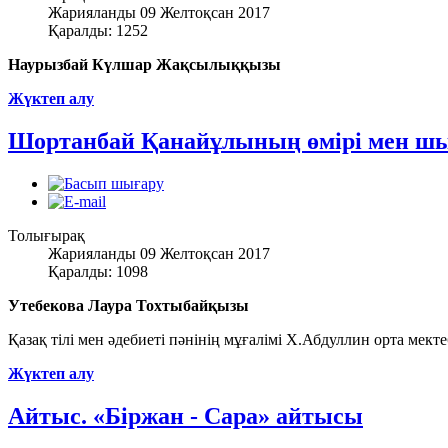
Жарияланды 09 Желтоқсан 2017
Қаралды: 1252
Наурызбай Күлшар Жақсылыққызы
Жүктеп алу
Шортанбай Қанайұлының өмірі мен 
Толығырақ
Жарияланды 09 Желтоқсан 2017
Қаралды: 1098
Утебекова Лаура Тохтыбайқызы
Қазақ тілі мен әдебиеті пәнінің мұғалімі Х.Абдуллин орта мек
Жүктеп алу
Айтыс. «Біржан - Сара» айтысы