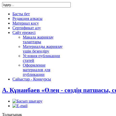
Басты бет
Редакция алқасы
Материал қосу
Сертификат алу
Сайт ережесі
Мақала жариялау
талаптары
Материалды жариялау
үшін безендіру
Условия публикации
статей
Оформление
материалов для
публикации
Сайыстар - Конкурсы
А. Құнанбаев «Өлең - сөздің патшасы, с
Толығырақ