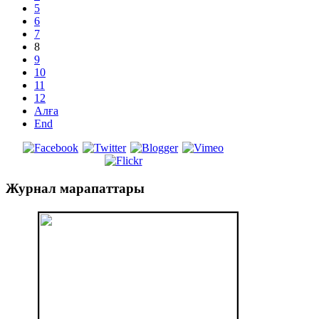
5
6
7
8
9
10
11
12
Алға
End
Журнал
марапаттары