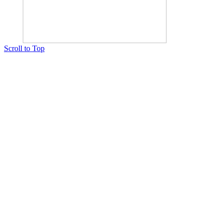
Scroll to Top
Copyright © 2015 Мектеп ұстаздарының әлемі № 14440-Ж от 03.