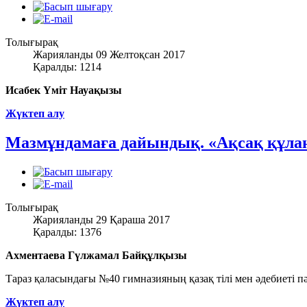
Толығырақ
Жарияланды 09 Желтоқсан 2017
Қаралды: 1214
Исабек Үміт Науақызы
Жүктеп алу
Мазмұндамаға дайындық. «Ақсақ құлан
Толығырақ
Жарияланды 29 Қараша 2017
Қаралды: 1376
Ахментаева Гүлжамал Байқұлқызы
Тараз қаласындағы №40 гимназияның қазақ тілі мен әдебиеті пә
Жүктеп алу