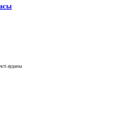
асы
кті ауданы