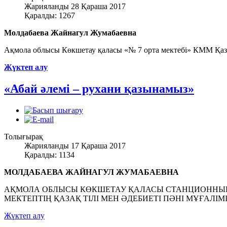
Жарияланды 28 Қараша 2017
Қаралды: 1267
Молдабаева Жайнагул Жумабаевна
Ақмола облысы Көкшетау қаласы «№ 7 орта мектебі» КММ Қазақ
Жүктеп алу
«Абай әлемі – рухани қазынамыз»
Толығырақ
Жарияланды 17 Қараша 2017
Қаралды: 1134
МОЛДАБАЕВА ЖАЙНАГУЛ ЖУМАБАЕВНА
АҚМОЛА ОБЛЫСЫ КӨКШЕТАУ ҚАЛАСЫ СТАНЦИОННЫЙ
МЕКТЕПТІҢ ҚАЗАҚ ТІЛІ МЕН ӘДЕБИЕТІ ПӘНІ МҰҒАЛІМ
Жүктеп алу