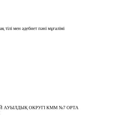
 тілі мен әдебиет пәні мұғалімі
 АУЫЛДЫҚ ОКРУГІ КММ №7 ОРТА
І