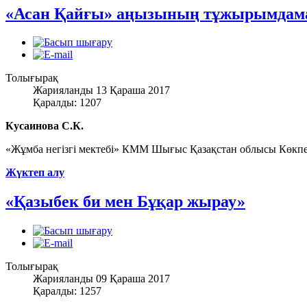
«Асан Қайғы» аңызының тұжырымдам
Толығырақ
Жарияланды 13 Қараша 2017
Қаралды: 1207
Кусаинова С.К.
«Жұмба негізгі мектебі» КММ Шығыс Қазақстан облысы Көкпе
Жүктеп алу
«Қазыбек би мен Бұқар жырау»
Толығырақ
Жарияланды 09 Қараша 2017
Қаралды: 1257