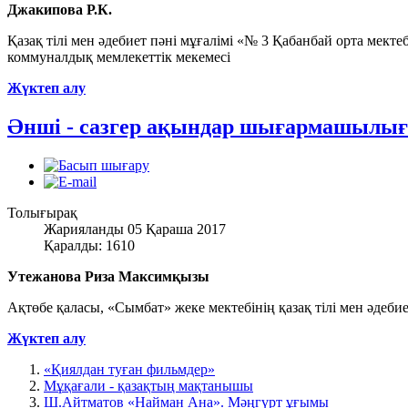
Джакипова Р.К.
Қазақ тілі мен әдебиет пәні мұғалімі «№ 3 Қабанбай орта мект
коммуналдық мемлекеттік мекемесі
Жүктеп алу
Әнші - сазгер ақындар шығармашылы
Толығырақ
Жарияланды 05 Қараша 2017
Қаралды: 1610
Утежанова Риза Максимқызы
Ақтөбе қаласы, «Сымбат» жеке мектебінің қазақ тілі мен әдебие
Жүктеп алу
«Қиялдан туған фильмдер»
Мұқағали - қазақтың мақтанышы
Ш.Айтматов «Найман Ана». Мәңгүрт ұғымы