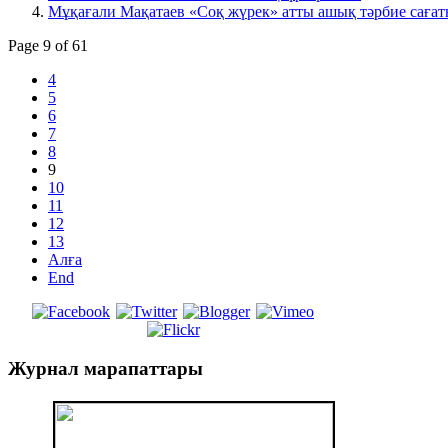
Мұқағали Мақатаев «Соқ жүрек» атты ашық тәрбие саға
Page 9 of 61
4
5
6
7
8
9
10
11
12
13
Алға
End
Журнал
марапаттары