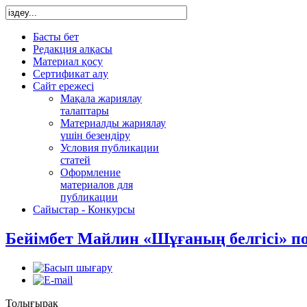
Басты бет
Редакция алқасы
Материал қосу
Сертификат алу
Сайт ережесі
Мақала жариялау
талаптары
Материалды жариялау
үшін безендіру
Условия публикации
статей
Оформление
материалов для
публикации
Сайыстар - Конкурсы
Бейімбет Майлин «Шұғаның белгісі» по
Толығырақ