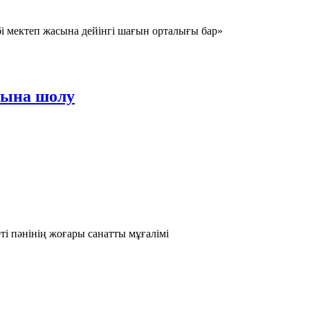
ебі мектеп жасына дейінгі шағын орталығы бар»
ғына шолу
ті пәнінің жоғары санатты мұғалімі