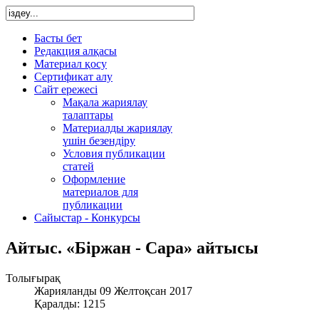
Басты бет
Редакция алқасы
Материал қосу
Сертификат алу
Сайт ережесі
Мақала жариялау
талаптары
Материалды жариялау
үшін безендіру
Условия публикации
статей
Оформление
материалов для
публикации
Сайыстар - Конкурсы
Айтыс. «Біржан - Сара» айтысы
Толығырақ
Жарияланды 09 Желтоқсан 2017
Қаралды: 1215