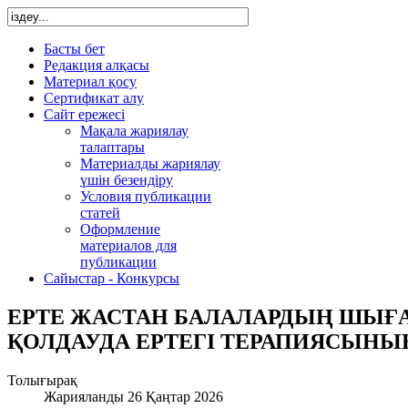
Басты бет
Редакция алқасы
Материал қосу
Сертификат алу
Сайт ережесі
Мақала жариялау
талаптары
Материалды жариялау
үшін безендіру
Условия публикации
статей
Оформление
материалов для
публикации
Сайыстар - Конкурсы
ЕРТЕ ЖАСТАН БАЛАЛАРДЫҢ ШЫ
ҚОЛДАУДА ЕРТЕГІ ТЕРАПИЯСЫНЫ
Толығырақ
Жарияланды 26 Қаңтар 2026