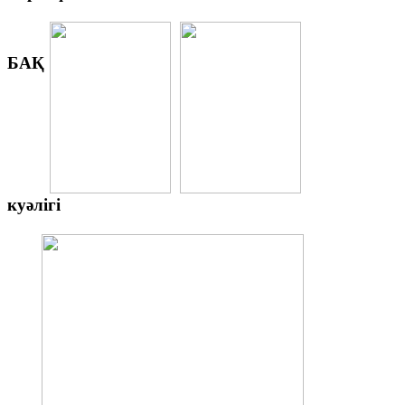
БАҚ
куәлігі