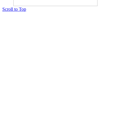
Scroll to Top
Copyright © 2015 Мектеп ұстаздарының әлемі № 14440-Ж от 03.