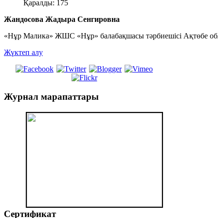
Қаралды: 175
Жандосова Жадыра Сенгировна
«Нұр Малика» ЖШС «Нұр» балабақшасы тәрбиешісі Ақтөбе об
Жүктеп алу
Журнал
марапаттары
Сертификат