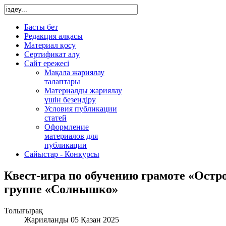
Басты бет
Редакция алқасы
Материал қосу
Сертификат алу
Сайт ережесі
Мақала жариялау
талаптары
Материалды жариялау
үшін безендіру
Условия публикации
статей
Оформление
материалов для
публикации
Сайыстар - Конкурсы
Квест-игра по обучению грамоте «Остр
группе «Солнышко»
Толығырақ
Жарияланды 05 Қазан 2025