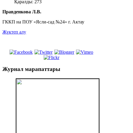
Қаралды: 273
Правденкова Л.В.
ГККП на ПОУ «Ясли-сад №24» г. Актау
Жүктеп алу
Журнал
марапаттары