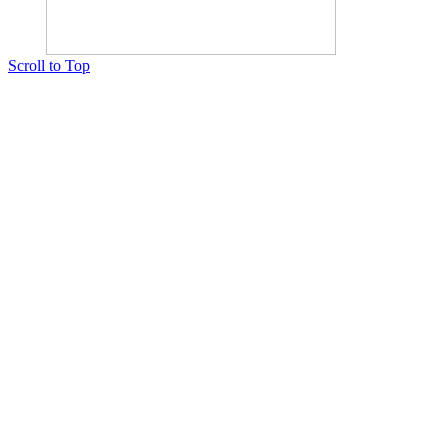
Scroll to Top
Copyright © 2015 Мектеп ұстаздарының әлемі № 14440-Ж от 03.