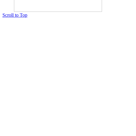
Scroll to Top
Copyright © 2015 Мектеп ұстаздарының әлемі № 14440-Ж от 03.