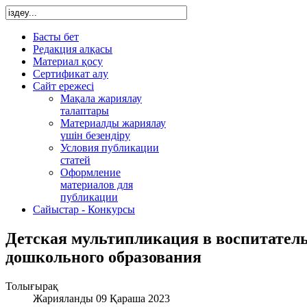
Басты бет
Редакция алқасы
Материал қосу
Сертификат алу
Сайт ережесі
Мақала жариялау
талаптары
Материалды жариялау
үшін безендіру
Условия публикации
статей
Оформление
материалов для
публикации
Сайыстар - Конкурсы
Детская мультипликация в воспитатель
дошкольного образования
Толығырақ
Жарияланды 09 Қараша 2023