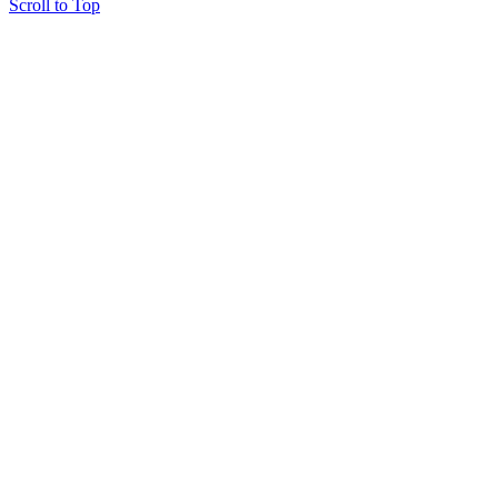
Scroll to Top
Copyright © 2015 Мектеп ұстаздарының әлемі № 14440-Ж от 03.