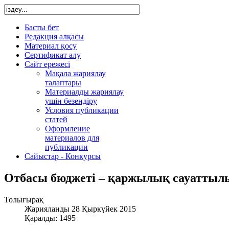
Басты бет
Редакция алқасы
Материал қосу
Сертификат алу
Сайт ережесі
Мақала жариялау
талаптары
Материалды жариялау
үшін безендіру
Условия публикации
статей
Оформление
материалов для
публикации
Сайыстар - Конкурсы
Отбасы бюджеті – қаржылық сауаттылы
Толығырақ
Жарияланды 28 Қыркүйек 2015
Қаралды: 1495