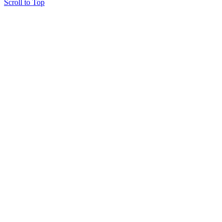
Scroll to Top
Copyright © 2015 Мектеп ұстаздарының әлемі № 14440-Ж от 03.