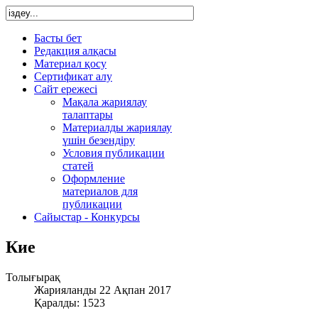
Басты бет
Редакция алқасы
Материал қосу
Сертификат алу
Сайт ережесі
Мақала жариялау
талаптары
Материалды жариялау
үшін безендіру
Условия публикации
статей
Оформление
материалов для
публикации
Сайыстар - Конкурсы
Кие
Толығырақ
Жарияланды 22 Ақпан 2017
Қаралды: 1523