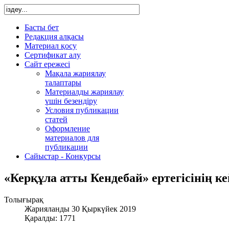
Басты бет
Редакция алқасы
Материал қосу
Сертификат алу
Сайт ережесі
Мақала жариялау
талаптары
Материалды жариялау
үшін безендіру
Условия публикации
статей
Оформление
материалов для
публикации
Сайыстар - Конкурсы
«Керқұла атты Кендебай» ертегісінің ке
Толығырақ
Жарияланды 30 Қыркүйек 2019
Қаралды: 1771