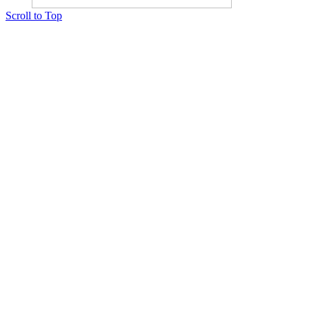
Scroll to Top
Copyright © 2015 Мектеп ұстаздарының әлемі № 14440-Ж от 03.