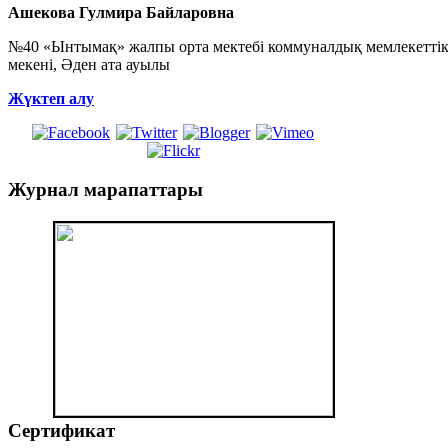
Ашекова Гулмира Байларовна
№40 «Ынтымақ» жалпы орта мектебі коммуналдық мемлекеттік 
мекені, Әден ата ауылы
Жүктеп алу
Журнал
марапаттары
Сертификат