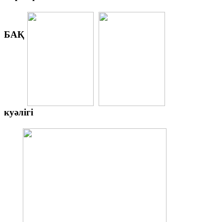
БАҚ
куәлігі