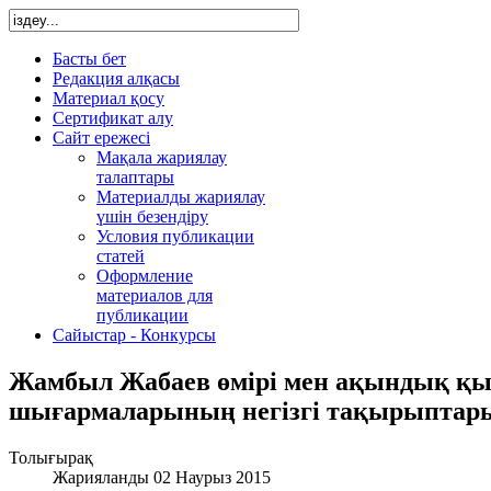
Басты бет
Редакция алқасы
Материал қосу
Сертификат алу
Сайт ережесі
Мақала жариялау
талаптары
Материалды жариялау
үшін безендіру
Условия публикации
статей
Оформление
материалов для
публикации
Сайыстар - Конкурсы
Жамбыл Жабаев өмірі мен ақындық қы
шығармаларының негізгі тақырыптар
Толығырақ
Жарияланды 02 Наурыз 2015