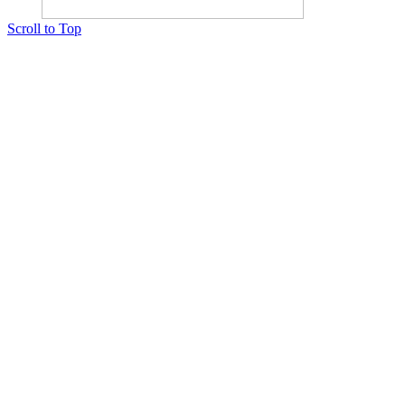
Scroll to Top
Copyright © 2015 Мектеп ұстаздарының әлемі № 14440-Ж от 03.