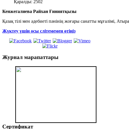
Қаралды: 2502
Кенжегалиева Райхан Ғиниятқызы
Қазақ тілі мен әдебиеті пәнінің жоғары санатты мұғалімі, Аты
Жүктеу үшін осы слітемемен өтіңіз
Журнал
марапаттары
Сертификат