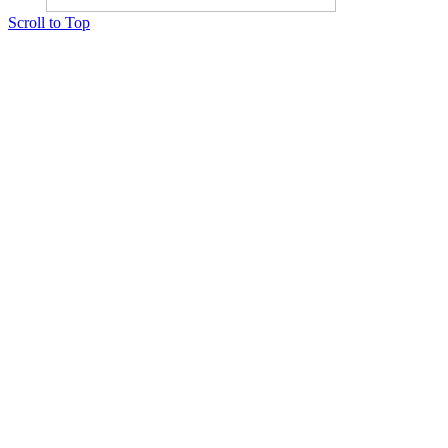
Scroll to Top
Copyright © 2015 Мектеп ұстаздарының әлемі № 14440-Ж от 03.