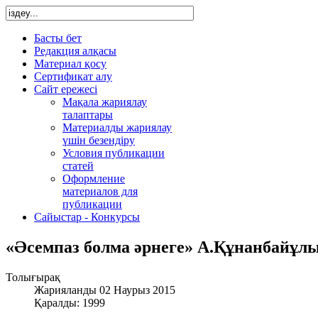
Басты бет
Редакция алқасы
Материал қосу
Сертификат алу
Сайт ережесі
Мақала жариялау
талаптары
Материалды жариялау
үшін безендіру
Условия публикации
статей
Оформление
материалов для
публикации
Сайыстар - Конкурсы
«Әсемпаз болма әрнеге» А.Құнанбайұл
Толығырақ
Жарияланды 02 Наурыз 2015
Қаралды: 1999