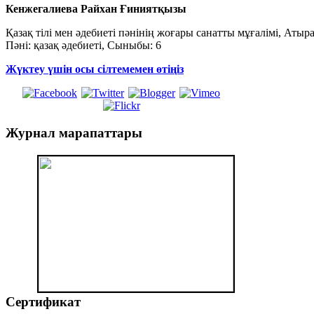
Кенжегалиева Райхан Ғиниятқызы
Қазақ тілі мен әдебиеті пәнінің жоғары санатты мұғалімі, Аты
Пәні: қазақ әдебиеті, Сыныбы: 6
Жүктеу үшін осы сілтемемен өтіңіз
Журнал
марапаттары
Сертификат